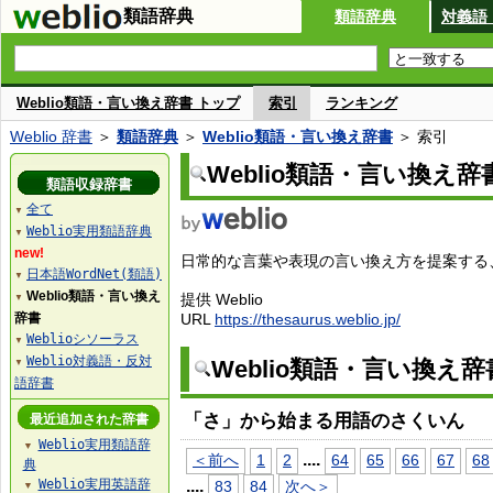
類語辞典
類語辞典
対義語
Weblio類語・言い換え辞書 トップ
索引
ランキング
Weblio 辞書
＞
類語辞典
＞
Weblio類語・言い換え辞書
＞ 索引
Weblio類語・言い換え辞
類語収録辞書
全て
▼
Weblio実用類語辞典
▼
new!
日常的な言葉や表現の言い換え方を提案する、W
日本語WordNet(類語)
▼
Weblio類語・言い換え
提供 Weblio
▼
辞書
URL
https://thesaurus.weblio.jp/
Weblioシソーラス
▼
Weblio対義語・反対
Weblio類語・言い換え
▼
語辞書
「さ」から始まる用語のさくいん
最近追加された辞書
Weblio実用類語辞
▼
...
.
＜前へ
1
2
64
65
66
67
68
典
Weblio実用英語辞
...
.
83
84
次へ＞
▼