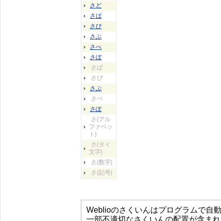
さど
さば
さび
さぶ
さべ
さぼ
さぱ
さぴ
さぷ
さぺ
さぽ
さ(アル
ファベッ
ト)
さ(タイ
文字)
さ(数字)
さ(記号)
Weblioのさくいんはプログラムで
一部不適切なさくいんの配置が含まれ