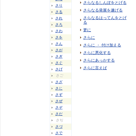
さらなるしんぽをとげる
さり
さらなる発展を遂げる
さる
さらなるはってんをとげ
され
る
さろ
更に
さわ
さを
さらに
さん
さらに ・ 付け加える
さが
さらに悪化する
さぎ
さらにあっかする
さぐ
さらに言えば
さげ
さご
さざ
さじ
さず
さぜ
さぞ
さだ
さぢ
さづ
さで