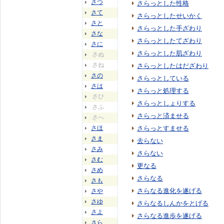
さつ
さらっとした性格
さて
さらっとしたせいかく
さと
さらっとした手ざわり
さな
さらっとしたてざわり
さに
さらっとした肌ざわり
さぬ
さね
さらっとしたはだざわり
さの
さらっとしている
さは
さらっと処理する
さひ
さらっとしょりする
さふ
さらっと済ませる
さへ
さほ
さらっとすませる
さま
去らない
さみ
さらない
さむ
更なる
さめ
さらなる
さも
さらなる進化を遂げる
さや
さゆ
さらなるしんかをとげる
さよ
さらなる進歩を遂げる
さら