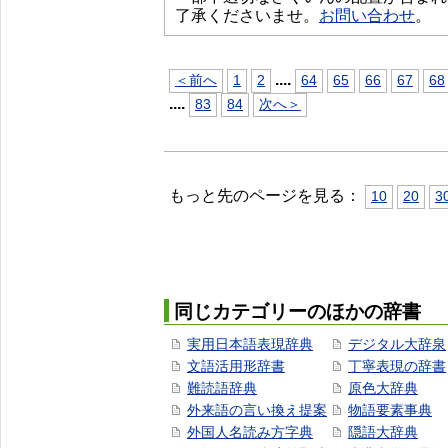
了承くださいませ。
お問い合わせ
。
...
.
＜前へ
1
2
64
65
66
67
68
...
.
83
84
次へ＞
もっと先のページを見る：
10
20
3
同じカテゴリーのほかの辞書
実用日本語表現辞典
デジタル大辞泉
文語活用形辞書
丁寧表現の辞書
難読語辞典
原色大辞典
外来語の言い換え提案
物語要素事典
外国人名読み方字典
隠語大辞典