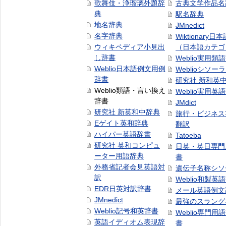
歌舞伎・浄瑠璃外題辞
古典文学作品名
典
駅名辞典
地名辞典
JMnedict
名字辞典
Wiktionary日
ウィキペディア小見出
（日本語カテゴ
し辞書
Weblio実用類
Weblio日本語例文用例
Weblioシソー
辞書
研究社 新和英
Weblio類語・言い換え
Weblio実用英
辞書
JMdict
研究社 新英和中辞典
旅行・ビジネス
Eゲイト英和辞典
翻訳
ハイパー英語辞書
Tatoeba
研究社 英和コンピュ
日英・英日専門
ーター用語辞典
書
外務省記者会見英語対
遺伝子名称シソ
訳
Weblio和製英
EDR日英対訳辞書
メール英語例文
JMnedict
最強のスラング
Weblio記号和英辞書
Weblio専門用
英語イディオム表現辞
書