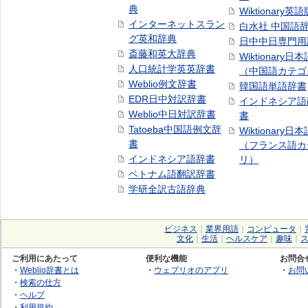
典
Wiktionary英語
インターネットスラン
白水社 中国語
グ英和辞典
日中中日専門用
斎藤和英大辞典
Wiktionary日
人口統計学英英辞書
（中国語カテゴ
Weblio例文辞書
韓国語単語辞書
EDR日中対訳辞書
インドネシア語
Weblio中日対訳辞書
書
Tatoeba中国語例文辞
Wiktionary日
書
（フランス語カ
インドネシア語辞書
リ）
ベトナム語翻訳辞書
学研全訳古語辞典
ビジネス
｜
業界用語
｜
コンピュータ
｜
文化
｜
生活
｜
ヘルスケア
｜
趣味
｜
ご利用にあたって
便利な機能
お問合
・
Weblio辞書とは
・
ウェブリオのアプリ
・
お問
・
検索の仕方
・
ヘルプ
・
利用規約