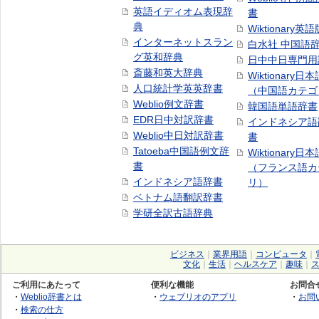
英語イディオム表現辞
書
典
Wiktionary英語
インターネットスラン
白水社 中国語
グ英和辞典
日中中日専門用
斎藤和英大辞典
Wiktionary日
人口統計学英英辞書
（中国語カテゴ
Weblio例文辞書
韓国語単語辞書
EDR日中対訳辞書
インドネシア語
Weblio中日対訳辞書
書
Tatoeba中国語例文辞
Wiktionary日
書
（フランス語カ
インドネシア語辞書
リ）
ベトナム語翻訳辞書
学研全訳古語辞典
ビジネス
｜
業界用語
｜
コンピュータ
｜
文化
｜
生活
｜
ヘルスケア
｜
趣味
｜
ご利用にあたって
便利な機能
お問合
・
Weblio辞書とは
・
ウェブリオのアプリ
・
お問
・
検索の仕方