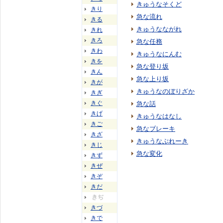
きゅうなそくど
きり
急な流れ
きる
きゅうなながれ
きれ
きろ
急な任務
きわ
きゅうなにんむ
きを
急な登り坂
きん
急な上り坂
きが
きゅうなのぼりざか
きぎ
きぐ
急な話
きげ
きゅうなはなし
きご
急なブレーキ
きざ
きゅうなぶれーき
きじ
急な変化
きず
きぜ
きぞ
きだ
きぢ
きづ
きで