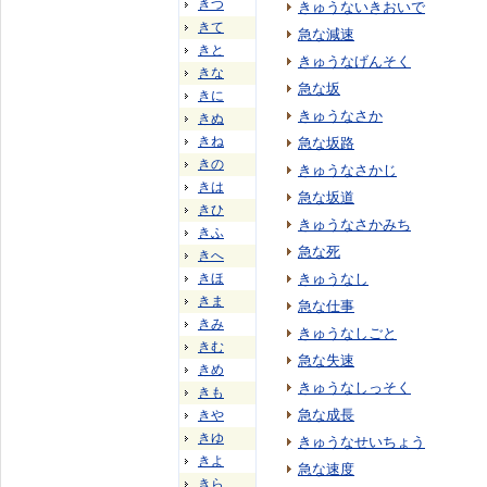
きつ
きゅうないきおいで
きて
急な減速
きと
きゅうなげんそく
きな
急な坂
きに
きゅうなさか
きぬ
きね
急な坂路
きの
きゅうなさかじ
きは
急な坂道
きひ
きゅうなさかみち
きふ
急な死
きへ
きほ
きゅうなし
きま
急な仕事
きみ
きゅうなしごと
きむ
急な失速
きめ
きゅうなしっそく
きも
急な成長
きや
きゆ
きゅうなせいちょう
きよ
急な速度
きら