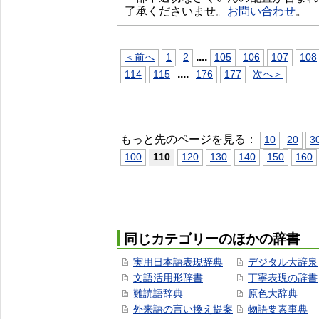
了承くださいませ。
お問い合わせ
。
...
.
＜前へ
1
2
105
106
107
108
...
.
114
115
176
177
次へ＞
もっと先のページを見る：
10
20
3
100
110
120
130
140
150
160
同じカテゴリーのほかの辞書
実用日本語表現辞典
デジタル大辞泉
文語活用形辞書
丁寧表現の辞書
難読語辞典
原色大辞典
外来語の言い換え提案
物語要素事典