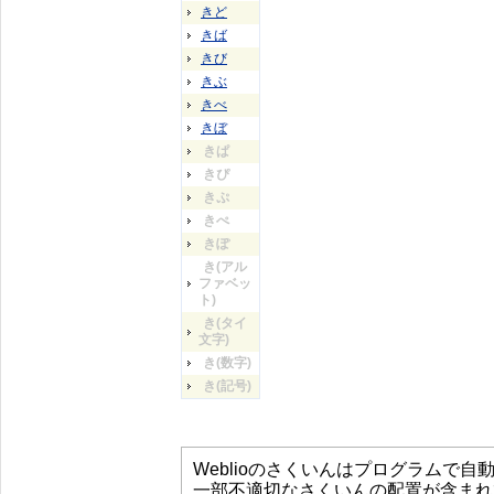
きど
きば
きび
きぶ
きべ
きぼ
きぱ
きぴ
きぷ
きぺ
きぽ
き(アル
ファベッ
ト)
き(タイ
文字)
き(数字)
き(記号)
Weblioのさくいんはプログラムで
一部不適切なさくいんの配置が含まれ