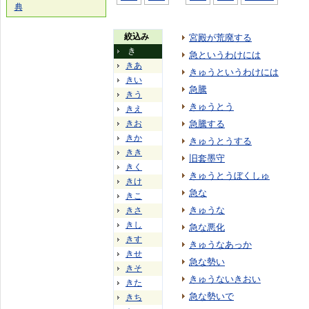
典
絞込み
宮殿が荒廃する
き
急というわけには
きあ
きゅうというわけには
きい
急騰
きう
きゅうとう
きえ
きお
急騰する
きか
きゅうとうする
きき
旧套墨守
きく
きゅうとうぼくしゅ
きけ
急な
きこ
きゅうな
きさ
きし
急な悪化
きす
きゅうなあっか
きせ
急な勢い
きそ
きゅうないきおい
きた
急な勢いで
きち