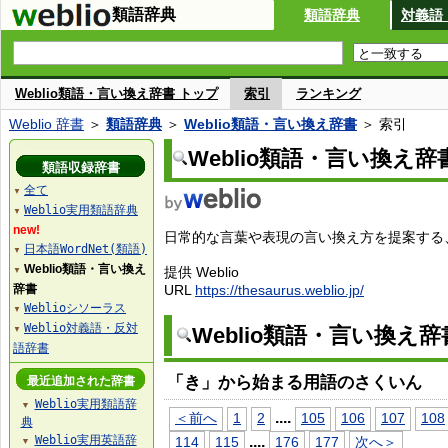
類語辞典
類語辞典
対義語
Weblio類語・言い換え辞書 トップ
索引
ランキング
Weblio 辞書
＞
類語辞典
＞
Weblio類語・言い換え辞書
＞ 索引
Weblio類語・言い換え辞
類語収録辞書
全て
▼
Weblio実用類語辞典
▼
new!
日常的な言葉や表現の言い換え方を提案する、W
日本語WordNet(類語)
▼
Weblio類語・言い換え
提供 Weblio
▼
辞書
URL
https://thesaurus.weblio.jp/
Weblioシソーラス
▼
Weblio対義語・反対
Weblio類語・言い換え
▼
語辞書
「き」から始まる用語のさくいん
最近追加された辞書
Weblio実用類語辞
▼
...
.
＜前へ
1
2
105
106
107
108
典
Weblio実用英語辞
...
.
114
115
176
177
次へ＞
▼