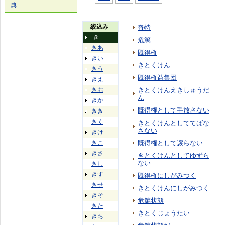
典
絞込み
奇特
き
危篤
きあ
既得権
きい
きとくけん
きう
既得権益集団
きえ
きお
きとくけんえきしゅうだ
ん
きか
既得権として手放さない
きき
きく
きとくけんとしててばな
さない
きけ
きこ
既得権として譲らない
きさ
きとくけんとしてゆずら
ない
きし
きす
既得権にしがみつく
きせ
きとくけんにしがみつく
きそ
危篤状態
きた
きとくじょうたい
きち