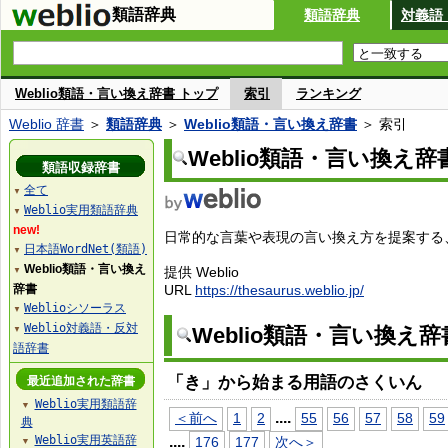
類語辞典
類語辞典
対義語
Weblio類語・言い換え辞書 トップ
索引
ランキング
Weblio 辞書
＞
類語辞典
＞
Weblio類語・言い換え辞書
＞ 索引
Weblio類語・言い換え辞
類語収録辞書
全て
▼
Weblio実用類語辞典
▼
new!
日常的な言葉や表現の言い換え方を提案する、W
日本語WordNet(類語)
▼
Weblio類語・言い換え
提供 Weblio
▼
辞書
URL
https://thesaurus.weblio.jp/
Weblioシソーラス
▼
Weblio対義語・反対
Weblio類語・言い換え
▼
語辞書
「き」から始まる用語のさくいん
最近追加された辞書
Weblio実用類語辞
▼
...
.
＜前へ
1
2
55
56
57
58
59
典
Weblio実用英語辞
...
.
176
177
次へ＞
▼