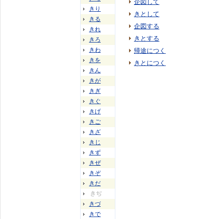
企図して
きり
きとして
きる
企図する
きれ
きとする
きろ
きわ
帰途につく
きを
きとにつく
きん
きが
きぎ
きぐ
きげ
きご
きざ
きじ
きず
きぜ
きぞ
きだ
きぢ
きづ
きで