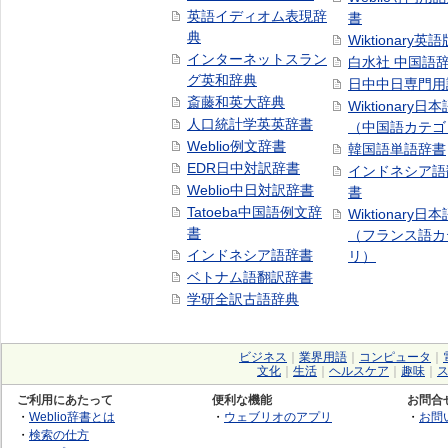
英語イディオム表現辞
書
典
Wiktionary英語
インターネットスラン
白水社 中国語
グ英和辞典
日中中日専門用
斎藤和英大辞典
Wiktionary日
人口統計学英英辞書
（中国語カテゴ
Weblio例文辞書
韓国語単語辞書
EDR日中対訳辞書
インドネシア語
Weblio中日対訳辞書
書
Tatoeba中国語例文辞
Wiktionary日
書
（フランス語カ
インドネシア語辞書
リ）
ベトナム語翻訳辞書
学研全訳古語辞典
ビジネス
｜
業界用語
｜
コンピュータ
｜
文化
｜
生活
｜
ヘルスケア
｜
趣味
｜
ご利用にあたって
便利な機能
お問合
・
Weblio辞書とは
・
ウェブリオのアプリ
・
お問
・
検索の仕方