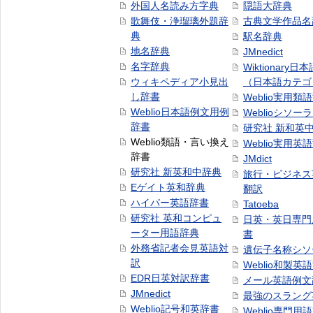
外国人名読み方字典
隠語大辞典
歌舞伎・浄瑠璃外題辞
古典文学作品名
典
駅名辞典
地名辞典
JMnedict
名字辞典
Wiktionary日
ウィキペディア小見出
（日本語カテゴ
し辞書
Weblio実用類
Weblio日本語例文用例
Weblioシソー
辞書
研究社 新和英
Weblio類語・言い換え
Weblio実用英
辞書
JMdict
研究社 新英和中辞典
旅行・ビジネス
Eゲイト英和辞典
翻訳
ハイパー英語辞書
Tatoeba
研究社 英和コンピュ
日英・英日専門
ーター用語辞典
書
外務省記者会見英語対
遺伝子名称シソ
訳
Weblio和製英
EDR日英対訳辞書
メール英語例文
JMnedict
最強のスラング
Weblio記号和英辞書
Weblio専門用