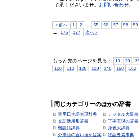
了承くださいませ。
お問い合わせ
。
...
.
＜前へ
1
2
55
56
57
58
59
...
.
176
177
次へ＞
もっと先のページを見る：
10
20
3
100
110
120
130
140
150
160
同じカテゴリーのほかの辞書
実用日本語表現辞典
デジタル大辞泉
文語活用形辞書
丁寧表現の辞書
難読語辞典
原色大辞典
外来語の言い換え提案
物語要素事典