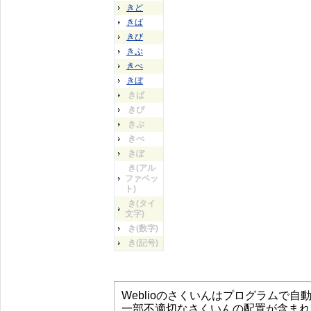
きど
きば
きび
きぶ
きべ
きぼ
きぱ
きぴ
きぷ
きぺ
きぽ
き(アル
ファベッ
ト)
き(タイ
文字)
き(数字)
き(記号)
Weblioのさくいんはプログラムで
一部不適切なさくいんの配置が含まれ