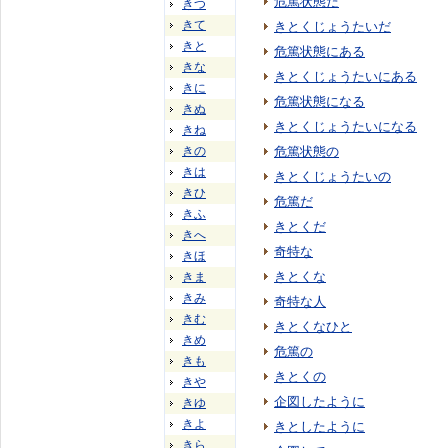
危篤状態だ
きつ
きて
きとくじょうたいだ
きと
危篤状態にある
きな
きとくじょうたいにある
きに
危篤状態になる
きぬ
きとくじょうたいになる
きね
きの
危篤状態の
きは
きとくじょうたいの
きひ
危篤だ
きふ
きとくだ
きへ
奇特な
きほ
きとくな
きま
きみ
奇特な人
きむ
きとくなひと
きめ
危篤の
きも
きとくの
きや
企図したように
きゆ
きよ
きとしたように
きら