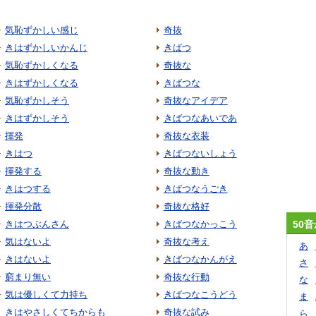
気恥ずかしい感じ
奇抜
きはずかしいかんじ
きばつ
気恥ずかしくなる
奇抜な
きはずかしくなる
きばつな
気恥ずかしそう
奇抜なアイデア
きはずかしそう
きばつなあいであ
揮発
奇抜な衣装
きはつ
きばつないしょう
揮発する
奇抜な動き
きはつする
きばつなうごき
揮発分散
奇抜な格好
きはつぶんさん
きばつなかっこう
50
気はないよ
奇抜な考え
あ
きはないよ
きばつなかんがえ
さ
窮まり無い
奇抜な行動
な
気は優しくて力持ち
きばつなこうどう
ま
きはやさしくてちからも
奇抜な試み
ら