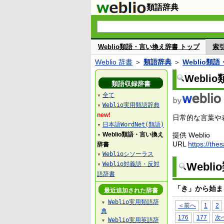
類語辞典
Weblio類語・言い換え辞書 トップ
索
Weblio 辞書
＞
類語辞典
＞
Weblio類
Webl
類語収録辞書
全て
▼
Weblio実用類語辞典
▼
new!
日常的な言葉や表
日本語WordNet(類語)
▼
Weblio類語・言い換え
提供 Weblio
▼
URL
https://the
辞書
Weblioシソーラス
▼
Weblio対義語・反対
Webl
▼
語辞書
「き」から始ま
最近追加された辞書
Weblio実用類語辞
▼
＜前へ
1
2
典
176
177
次
Weblio実用英語辞
▼