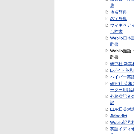
典
地名辞典
名字辞典
ウィキペデ
し辞書
Weblio日
辞書
Weblio類
辞書
研究社 新英
Eゲイト英
ハイパー英
研究社 英和
ーター用語
外務省記者
訳
EDR日英対
JMnedict
Weblio記
英語イディ