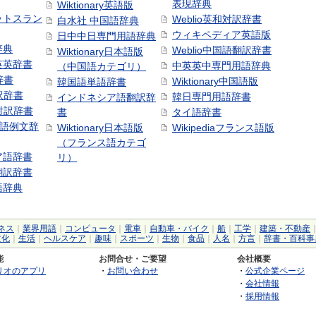
表現辞典
Wiktionary英語版
ットスラン
Weblio英和対訳辞書
白水社 中国語辞典
ウィキペディア英語版
日中中日専門用語辞典
辞典
Weblio中国語翻訳辞書
Wiktionary日本語版
英英辞書
中英英中専門用語辞典
（中国語カテゴリ）
辞書
Wiktionary中国語版
韓国語単語辞書
訳辞書
韓日専門用語辞書
インドネシア語翻訳辞
日対訳辞書
書
タイ語辞書
中国語例文辞
Wiktionary日本語版
Wikipediaフランス語版
（フランス語カテゴ
ア語辞書
リ）
翻訳辞書
語辞典
ネス
｜
業界用語
｜
コンピュータ
｜
電車
｜
自動車・バイク
｜
船
｜
工学
｜
建築・不動産
文化
｜
生活
｜
ヘルスケア
｜
趣味
｜
スポーツ
｜
生物
｜
食品
｜
人名
｜
方言
｜
辞書・百科事
能
お問合せ・ご要望
会社概要
リオのアプリ
・
お問い合わせ
・
公式企業ページ
・
会社情報
・
採用情報