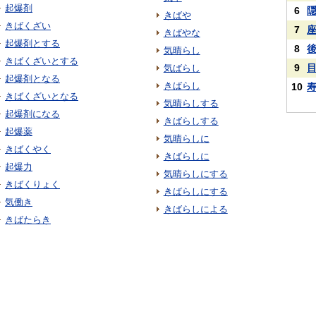
起爆剤
6
きばや
きばくざい
7
きばやな
起爆剤とする
8
気晴らし
きばくざいとする
9
気ばらし
起爆剤となる
きばらし
10
きばくざいとなる
気晴らしする
起爆剤になる
きばらしする
起爆薬
気晴らしに
きばくやく
きばらしに
起爆力
気晴らしにする
きばくりょく
きばらしにする
気働き
きばらしによる
きばたらき