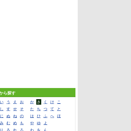
音から探す
い
う
え
お
か
き
く
け
こ
し
す
せ
そ
た
ち
つ
て
と
に
ぬ
ね
の
は
ひ
ふ
へ
ほ
み
む
め
も
や
ゆ
よ
り
る
れ
ろ
わ
を
ん