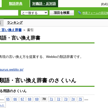
類語辞典
対義語・反対語
約4
検索フォームの固定
引
ランキング
語・言い換え辞書
＞ 索引
io類語・言い換え辞書
現の言い換え方を提案する、Weblioの類語辞書です。
saurus.weblio.jp/
io類語・言い換え辞書 のさくいん
る用語のさくいん
...
.
...
.
65
66
67
68
69
70
71
72
73
74
75
へ＞