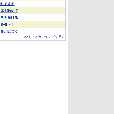
隠れてする
座席を詰めて
後ろを向ける
目を引・く
寿命が近づく
>>もっとランキングを見る