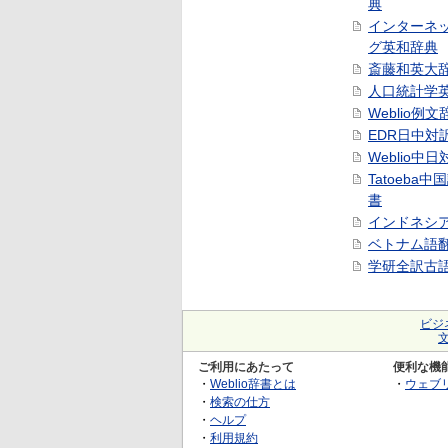
典
インターネ
グ英和辞典
斎藤和英大
人口統計学
Weblio例文
EDR日中対
Weblio中
Tatoeba
書
インドネシ
ベトナム語
学研全訳古
ビジ
ご利用にあたって
便利な機
・
Weblio辞書とは
・
ウェブ
・
検索の仕方
・
ヘルプ
・
利用規約