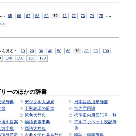
...
.
...
.
65
66
67
68
69
70
71
72
73
74
75
へ＞
ジを見る：
10
20
30
40
50
60
70
80
90
100
0
140
150
160
170
ゴリーのほかの辞書
表現辞典
デジタル大辞泉
日本語活用形辞書
辞書
丁寧表現の辞書
宮内庁用語
原色大辞典
標準案内用図記号一覧
い換え提案
物語要素事典
アルファベット表記辞
典
み方字典
隠語大辞典
季語・季題辞典
瑠璃外題辞
古典文学作品名辞典