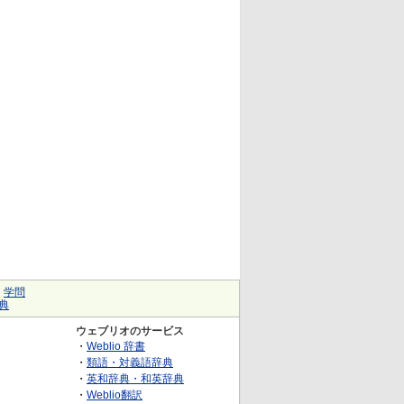
｜
学問
典
ウェブリオのサービス
・
Weblio 辞書
・
類語・対義語辞典
・
英和辞典・和英辞典
・
Weblio翻訳