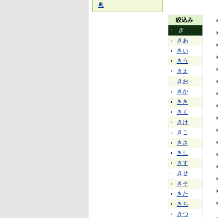
典
絞込み
き
きあ
きい
きう
きえ
きお
きか
きき
きく
きけ
きこ
きさ
きし
きす
きせ
きそ
きた
きち
きつ