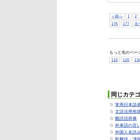
＜前へ
1
2
176
177
次
もっと先のペー
110
120
13
同じカテ
実用日本語
文語活用形
難読語辞典
外来語の言
外国人名読
歌舞伎・浄