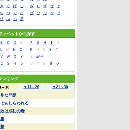
ぎ
ぐ
げ
ご
ざ
じ
ず
ぜ
ぞ
ぢ
づ
で
ど
ば
び
ぶ
べ
ぼ
ぴ
ぷ
ぺ
ぽ
ファベットから探す
Ｂ
Ｃ
Ｄ
Ｅ
Ｆ
Ｇ
Ｈ
Ｉ
Ｊ
Ｌ
Ｍ
Ｎ
Ｏ
Ｐ
Ｑ
Ｒ
Ｓ
Ｔ
Ｖ
Ｗ
Ｘ
Ｙ
Ｚ
記号
２
３
４
５
６
７
８
９
０
ランキング
▼
11～20
▼
21～30
1～10
特別な問題
鼻であしらわれる
失敗は成功の母
凝集
予想