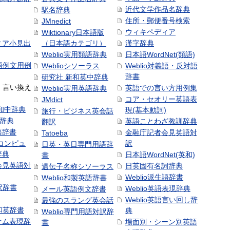
近代文学作品名辞典
駅名辞典
住所・郵便番号検索
JMnedict
ウィキペディア
Wiktionary日本語版
ィア小見出
（日本語カテゴリ）
漢字辞典
Weblio実用類語辞典
日本語WordNet(類語)
本語例文用例
Weblioシソーラス
Weblio対義語・反対語
辞書
研究社 新和英中辞典
語・言い換え
英語での言い方用例集
Weblio実用英語辞典
コア・セオリー英語表
JMdict
和中辞典
現(基本動詞)
旅行・ビジネス英会話
和辞典
英語ことわざ教訓辞典
翻訳
語辞書
金融庁記者会見英語対
Tatoeba
コンピュ
訳
日英・英日専門用語辞
辞典
日本語WordNet(英和)
書
会見英語対
日英固有名詞辞典
遺伝子名称シソーラス
Weblio派生語辞書
Weblio和製英語辞書
訳辞書
Weblio英語表現辞典
メール英語例文辞書
Weblio英語言い回し辞
最強のスラング英会話
号和英辞書
典
Weblio専門用語対訳辞
オム表現辞
場面別・シーン別英語
書