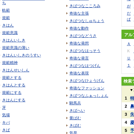
ち
きばつなこころみ
が
軌範
奇抜な主張
だ
規範
ぱ
きばつなしゅちょう
きはん
奇抜な動作
規範意識
アル
きばつなどうさ
きはんいしき
奇抜な発想
Ａ
規範意識の薄い
きばつなはっそう
Ｋ
きはんいしきのうすい
奇抜な発言
Ｕ
規範精神
１
きばつなはつげん
きはんせいしん
奇抜な表現
規範とする
きばつなひょうげん
検索
きはんとする
奇抜なファッション
▼
規範にする
きばつなふぁっしょん
1
きはんにする
騎馬兵
2
牙
きばへい
3
気場
黄ばむ
4
キバ
きばむ
きば
5
気早