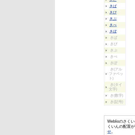
きば
きび
きぶ
きべ
きぼ
きぱ
きぴ
きぷ
きぺ
きぽ
き(アル
ファベッ
ト)
き(タイ
文字)
き(数字)
き(記号)
Weblioの
くいんの配置が
せ
。