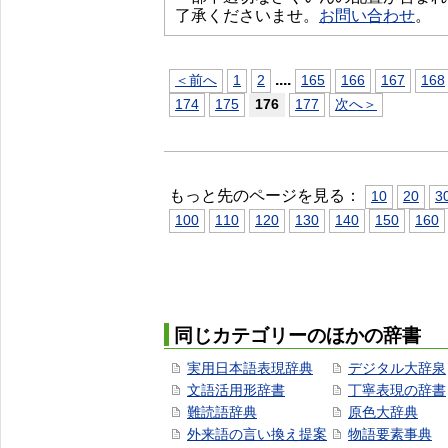
了承くださいませ。
お問い合わせ
。
...
.
＜前へ
1
2
165
166
167
168
174
175
176
177
次へ＞
もっと先のページを見る：
10
20
3
100
110
120
130
140
150
160
同じカテゴリーのほかの辞書
実用日本語表現辞典
デジタル大辞泉
文語活用形辞書
丁寧表現の辞書
難読語辞典
原色大辞典
外来語の言い換え提案
物語要素事典