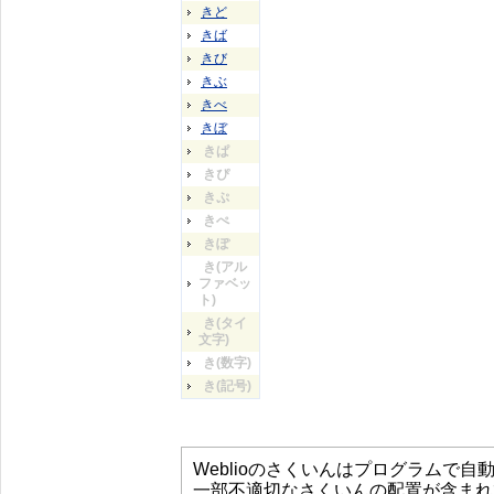
きど
きば
きび
きぶ
きべ
きぼ
きぱ
きぴ
きぷ
きぺ
きぽ
き(アル
ファベッ
ト)
き(タイ
文字)
き(数字)
き(記号)
Weblioのさくいんはプログラムで
一部不適切なさくいんの配置が含まれ