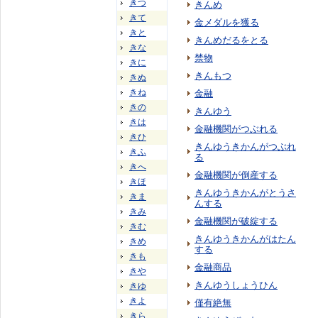
きつ
きんめ
きて
金メダルを獲る
きと
きんめだるをとる
きな
禁物
きに
きんもつ
きぬ
きね
金融
きの
きんゆう
きは
金融機関がつぶれる
きひ
きんゆうきかんがつぶれ
きふ
る
きへ
金融機関が倒産する
きほ
きんゆうきかんがとうさ
きま
んする
きみ
金融機関が破綻する
きむ
きんゆうきかんがはたん
きめ
する
きも
金融商品
きや
きんゆうしょうひん
きゆ
きよ
僅有絶無
きら