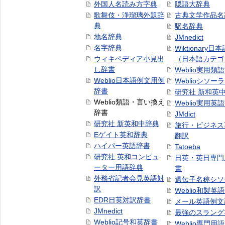
外国人名読み方字典
隠語大辞典
歌舞伎・浄瑠璃外題辞
古典文学作品名
典
駅名辞典
地名辞典
JMnedict
名字辞典
Wiktionary日
ウィキペディア小見出
（日本語カテゴ
し辞書
Weblio実用類
Weblio日本語例文用例
Weblioシソー
辞書
研究社 新和英
Weblio類語・言い換え
Weblio実用英
辞書
JMdict
研究社 新英和中辞典
旅行・ビジネス
Eゲイト英和辞典
翻訳
ハイパー英語辞書
Tatoeba
研究社 英和コンピュ
日英・英日専門
ーター用語辞典
書
外務省記者会見英語対
遺伝子名称シソ
訳
Weblio和製英
EDR日英対訳辞書
メール英語例文
JMnedict
最強のスラング
Weblio記号和英辞書
Weblio専門用