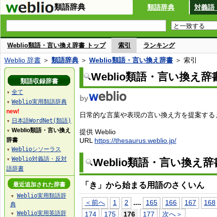
類語辞典
類語辞典
対義語
Weblio類語・言い換え辞書 トップ
索引
ランキング
Weblio 辞書
＞
類語辞典
＞
Weblio類語・言い換え辞書
＞ 索引
Weblio類語・言い換え辞
類語収録辞書
全て
▼
Weblio実用類語辞典
▼
new!
日常的な言葉や表現の言い換え方を提案する、W
日本語WordNet(類語)
▼
Weblio類語・言い換え
提供 Weblio
▼
辞書
URL
https://thesaurus.weblio.jp/
Weblioシソーラス
▼
Weblio対義語・反対
Weblio類語・言い換え
▼
語辞書
「き」から始まる用語のさくいん
最近追加された辞書
Weblio実用類語辞
▼
...
.
＜前へ
1
2
165
166
167
168
典
Weblio実用英語辞
174
175
176
177
次へ＞
▼