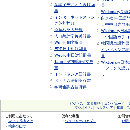
英語イディオム表現辞
書
典
Wiktionary英語
インターネットスラン
白水社 中国語
グ英和辞典
日中中日専門用
斎藤和英大辞典
Wiktionary日
人口統計学英英辞書
（中国語カテゴ
Weblio例文辞書
韓国語単語辞書
EDR日中対訳辞書
インドネシア語
Weblio中日対訳辞書
書
Tatoeba中国語例文辞
Wiktionary日
書
（フランス語カ
インドネシア語辞書
リ）
ベトナム語翻訳辞書
学研全訳古語辞典
ビジネス
｜
業界用語
｜
コンピュータ
｜
文化
｜
生活
｜
ヘルスケア
｜
趣味
｜
ご利用にあたって
便利な機能
お問合
・
Weblio辞書とは
・
ウェブリオのアプリ
・
お問
・
検索の仕方