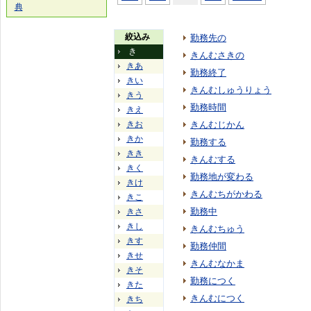
典
絞込み
勤務先の
き
きんむさきの
きあ
勤務終了
きい
きんむしゅうりょう
きう
勤務時間
きえ
きお
きんむじかん
きか
勤務する
きき
きんむする
きく
勤務地が変わる
きけ
きんむちがかわる
きこ
勤務中
きさ
きし
きんむちゅう
きす
勤務仲間
きせ
きんむなかま
きそ
勤務につく
きた
きんむにつく
きち