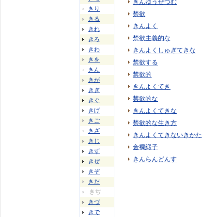
きんゆうぜつむ
きり
禁欲
きる
きんよく
きれ
禁欲主義的な
きろ
きわ
きんよくしゅぎてきな
きを
禁欲する
きん
禁欲的
きが
きんよくてき
きぎ
禁欲的な
きぐ
きげ
きんよくてきな
きご
禁欲的な生き方
きざ
きんよくてきないきかた
きじ
金襴緞子
きず
きんらんどんす
きぜ
きぞ
きだ
きぢ
きづ
きで