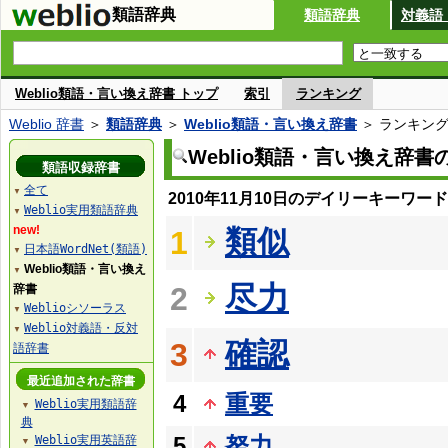
類語辞典
類語辞典
対義語
Weblio類語・言い換え辞書 トップ
索引
ランキング
Weblio 辞書
＞
類語辞典
＞
Weblio類語・言い換え辞書
＞ ランキン
Weblio類語・言い換え辞
類語収録辞書
全て
▼
2010年11月10日のデイリーキーワー
Weblio実用類語辞典
▼
new!
類似
1
日本語WordNet(類語)
▼
Weblio類語・言い換え
▼
尽力
2
辞書
Weblioシソーラス
▼
Weblio対義語・反対
▼
確認
3
語辞書
最近追加された辞書
4
重要
Weblio実用類語辞
▼
典
5
努力
Weblio実用英語辞
▼