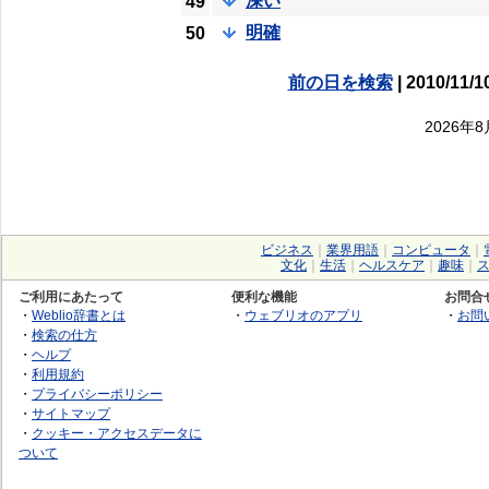
深い
49
明確
50
前の日を検索
| 2010/11/1
2026年
ビジネス
｜
業界用語
｜
コンピュータ
｜
文化
｜
生活
｜
ヘルスケア
｜
趣味
｜
ご利用にあたって
便利な機能
お問合
・
Weblio辞書とは
・
ウェブリオのアプリ
・
お問
・
検索の仕方
・
ヘルプ
・
利用規約
・
プライバシーポリシー
・
サイトマップ
・
クッキー・アクセスデータに
ついて