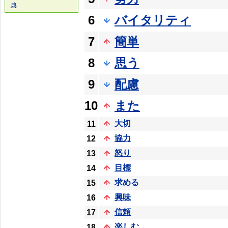
典
6
バイタリティ
7
簡単
8
思う
9
配慮
10
また
大切
11
協力
12
怒り
13
目標
14
求める
15
興味
16
信頼
17
楽しむ
18