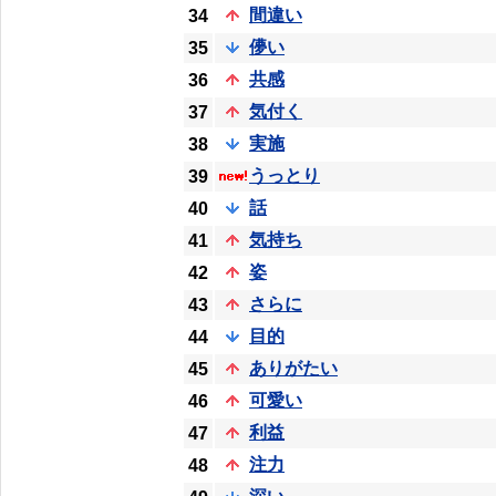
間違い
34
儚い
35
共感
36
気付く
37
実施
38
うっとり
39
話
40
気持ち
41
姿
42
さらに
43
目的
44
ありがたい
45
可愛い
46
利益
47
注力
48