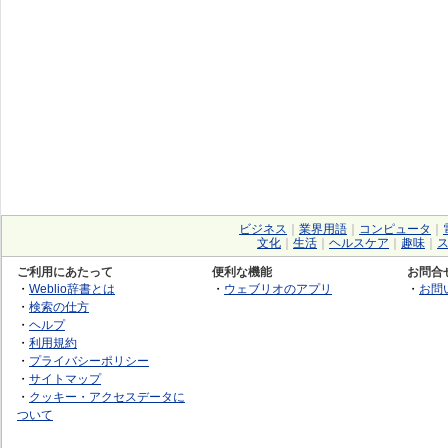
ビジネス
｜
業界用語
｜
コンピュータ
｜
文化
｜
生活
｜
ヘルスケア
｜
趣味
｜
ご利用にあたって
便利な機能
お問合
・
Weblio辞書とは
・
ウェブリオのアプリ
・
お問
・
検索の仕方
・
ヘルプ
・
利用規約
・
プライバシーポリシー
・
サイトマップ
・
クッキー・アクセスデータに
ついて