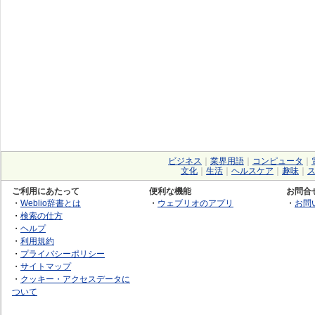
ビジネス
｜
業界用語
｜
コンピュータ
｜
文化
｜
生活
｜
ヘルスケア
｜
趣味
｜
ご利用にあたって
便利な機能
お問合
・
Weblio辞書とは
・
ウェブリオのアプリ
・
お問
・
検索の仕方
・
ヘルプ
・
利用規約
・
プライバシーポリシー
・
サイトマップ
・
クッキー・アクセスデータに
ついて