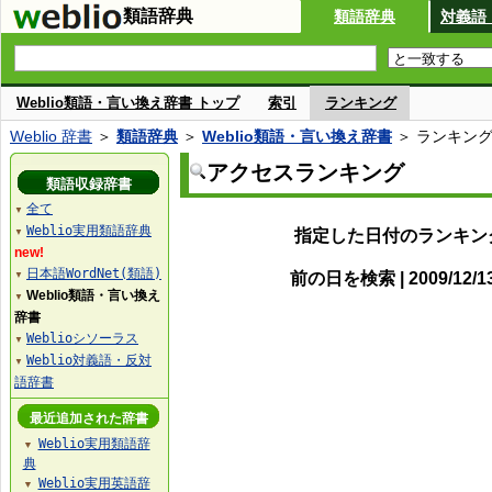
類語辞典
類語辞典
対義語
Weblio類語・言い換え辞書 トップ
索引
ランキング
Weblio 辞書
＞
類語辞典
＞
Weblio類語・言い換え辞書
＞ ランキン
アクセスランキング
類語収録辞書
全て
▼
Weblio実用類語辞典
指定した日付のランキン
▼
new!
日本語WordNet(類語)
前の日を検索 | 2009/12/
▼
Weblio類語・言い換え
▼
辞書
Weblioシソーラス
▼
Weblio対義語・反対
▼
語辞書
最近追加された辞書
Weblio実用類語辞
▼
典
Weblio実用英語辞
▼