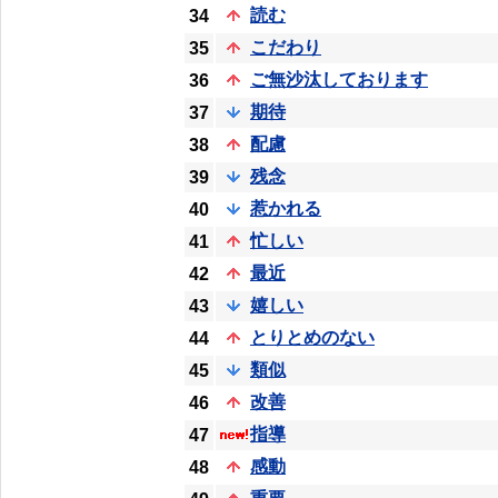
読む
34
こだわり
35
ご無沙汰しております
36
期待
37
配慮
38
残念
39
惹かれる
40
忙しい
41
最近
42
嬉しい
43
とりとめのない
44
類似
45
改善
46
指導
47
感動
48