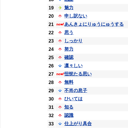
魅力
19
申し訳ない
20
あんきょにりゅうにゅうする
21
思う
22
しっかり
23
努力
24
確認
25
凛々しい
26
忸怩たる思い
27
無料
28
不肖の息子
29
ひいては
30
知る
31
認識
32
仕上がり具合
33