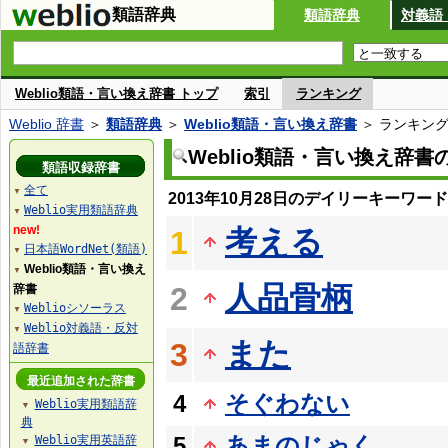
類語辞典
類語辞典
対義語
Weblio類語・言い換え辞書 トップ
索引
ランキング
Weblio 辞書
＞
類語辞典
＞
Weblio類語・言い換え辞書
＞ ランキン
Weblio類語・言い換え辞
類語収録辞書
全て
▼
2013年10月28日のデイリーキーワー
Weblio実用類語辞典
▼
new!
考える
1
日本語WordNet(類語)
▼
Weblio類語・言い換え
▼
人品骨柄
2
辞書
Weblioシソーラス
▼
Weblio対義語・反対
▼
また
3
語辞書
最近追加された辞書
4
そぐわない
Weblio実用類語辞
▼
典
5
あまのじゃく
Weblio実用英語辞
▼