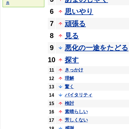
典
6
思いやり
7
頑張る
8
見る
9
悪化の一途をたどる
10
探す
きっかけ
11
理解
12
驚く
13
バイタリティ
14
検討
15
素晴らしい
16
芳しくない
17
感謝
18