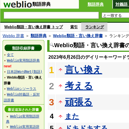
類語辞典
類語辞典
対義語
Weblio類語・言い換え辞書 トップ
索引
ランキング
Weblio 辞書
＞
類語辞典
＞
Weblio類語・言い換え辞書
＞ ランキン
Weblio類語・言い換え辞
類語収録辞書
全て
▼
2023年6月26日のデイリーキーワード
Weblio実用類語辞典
▼
new!
言い換え
1
日本語WordNet(類語)
▼
Weblio類語・言い換え
▼
考える
2
辞書
Weblioシソーラス
▼
Weblio対義語・反対
▼
頑張る
3
語辞書
最近追加された辞書
4
また
Weblio実用類語辞
▼
典
5
ドキドキする
Weblio実用英語辞
▼