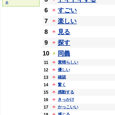
典
6
すごい
7
楽しい
8
見る
9
探す
10
同義
素晴らしい
11
優しい
12
確認
13
驚く
14
感動する
15
きっかけ
16
かっこいい
17
感じる
18