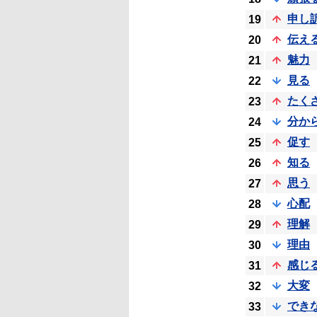
申し
19
伝え
20
魅力
21
見る
22
たく
23
分か
24
促す
25
知る
26
思う
27
心配
28
理解
29
理由
30
感じ
31
大変
32
でき
33