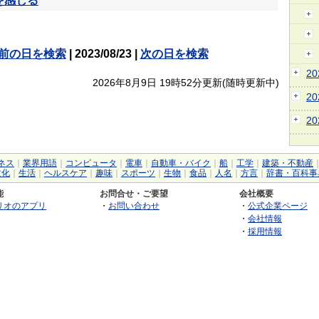
を感じる
前の日を検索
| 2023/08/23 |
次の日を検索
2
2026年8月9日 19時52分更新(随時更新中)
2
2
ネス
｜
業界用語
｜
コンピュータ
｜
電車
｜
自動車・バイク
｜
船
｜
工学
｜
建築・不動産
文化
｜
生活
｜
ヘルスケア
｜
趣味
｜
スポーツ
｜
生物
｜
食品
｜
人名
｜
方言
｜
辞書・百科事
能
お問合せ・ご要望
会社概要
リオのアプリ
・
お問い合わせ
・
公式企業ページ
・
会社情報
・
採用情報