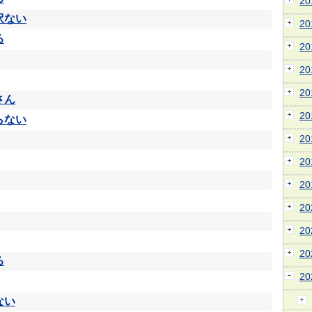
2
訳ない
2
る
2
2
2
さん
2
らない
2
2
2
2
2
2
る
2
ない