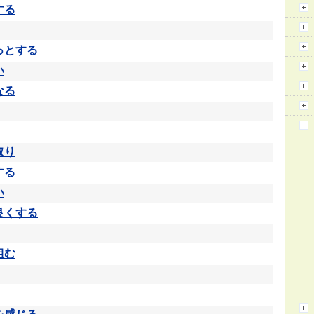
する
っとする
い
なる
取り
する
い
良くする
組む