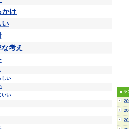
っかけ
しい
討
率な考え
た
し
らしい
い
■ 
こいい
2
2
2
る