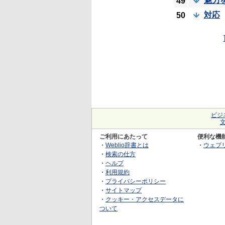
魅力
49
対応
50
ビジ
ご利用にあたって
便利な機
・
Weblio辞書とは
・
ウェブ
・
検索の仕方
・
ヘルプ
・
利用規約
・
プライバシーポリシー
・
サイトマップ
・
クッキー・アクセスデータに
ついて