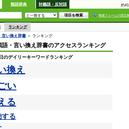
類語辞典
対義語・反対語
約4
検索フォームの固定
引
ランキング
語・言い換え辞書
＞ ランキング
io類語・言い換え辞書のアクセスランキング
23日のデイリーキーワードランキング
い換え
ごい
える
動する
す