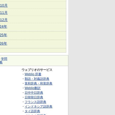
10月
11月
12月
024年
025年
026年
｜
学問
典
ウェブリオのサービス
・
Weblio 辞書
・
類語・対義語辞典
・
英和辞典・和英辞典
・
Weblio翻訳
・
日中中日辞典
・
日韓韓日辞典
・
フランス語辞典
・
インドネシア語辞典
・
タイ語辞典