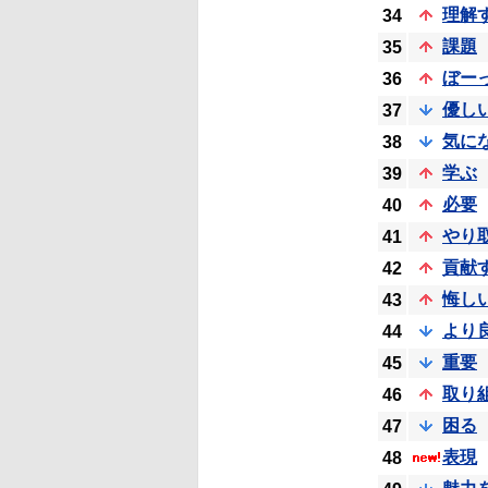
理解
34
課題
35
ぼー
36
優し
37
気に
38
学ぶ
39
必要
40
やり
41
貢献
42
悔し
43
より
44
重要
45
取り
46
困る
47
表現
48