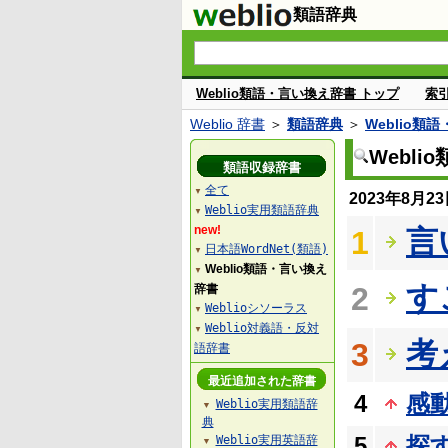
類語辞典
Weblio類語・言い換え辞書 トップ
索
Weblio 辞書
＞
類語辞典
＞
Weblio類
Webl
類語収録辞書
全て
▼
2023年8月
Weblio実用類語辞典
▼
new!
言
1
日本語WordNet(類語)
▼
Weblio類語・言い換え
▼
す
2
辞書
Weblioシソーラス
▼
Weblio対義語・反対
▼
考
3
語辞書
最近追加された辞書
4
感
Weblio実用類語辞
▼
典
5
探
Weblio実用英語辞
▼