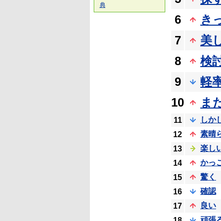
典
6
き
7
美
8
検
9
軽
10
ま
しか
11
素晴
12
楽し
13
かっ
14
驚く
15
確認
16
良い
17
頑張
18