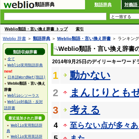
類語辞典
類語辞典
対義語
Weblio類語・言い換え辞書 トップ
索引
Weblio 辞書
＞
類語辞典
＞
Weblio類語・言い換え辞書
＞ ランキン
Weblio類語・言い換え辞
類語収録辞書
全て
▼
2014年9月25日のデイリーキーワード
Weblio実用類語辞典
▼
new!
動かない
1
日本語WordNet(類語)
▼
Weblio類語・言い換え
▼
まんじりとも
2
辞書
Weblioシソーラス
▼
Weblio対義語・反対
▼
考える
3
語辞書
最近追加された辞書
4
至らない点が多々あ
Weblio実用類語辞
▼
典
5
また
Weblio実用英語辞
▼