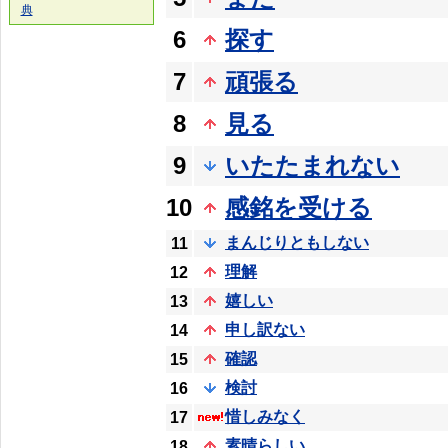
典
6
探す
7
頑張る
8
見る
9
いたたまれない
10
感銘を受ける
まんじりともしない
11
理解
12
嬉しい
13
申し訳ない
14
確認
15
検討
16
惜しみなく
17
素晴らしい
18