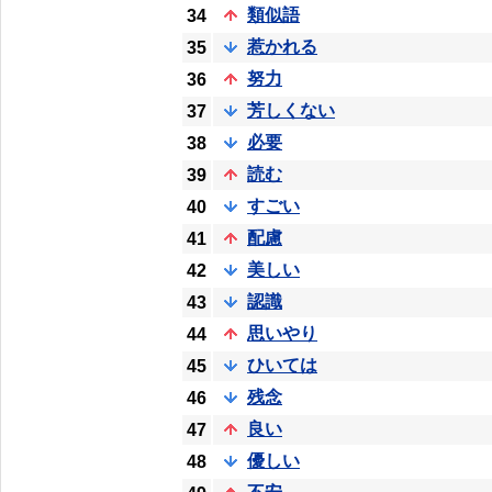
類似語
34
惹かれる
35
努力
36
芳しくない
37
必要
38
読む
39
すごい
40
配慮
41
美しい
42
認識
43
思いやり
44
ひいては
45
残念
46
良い
47
優しい
48