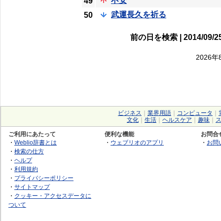
不安
49
武運長久を祈る
50
前の日を検索 | 2014/09/25
2026
ビジネス
｜
業界用語
｜
コンピュータ
｜
文化
｜
生活
｜
ヘルスケア
｜
趣味
｜
ご利用にあたって
便利な機能
お問合
・
Weblio辞書とは
・
ウェブリオのアプリ
・
お問
・
検索の仕方
・
ヘルプ
・
利用規約
・
プライバシーポリシー
・
サイトマップ
・
クッキー・アクセスデータに
ついて