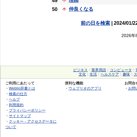
理由
49
仲良くなる
50
前の日を検索
| 2024/01/2
2026
ビジネス
｜
業界用語
｜
コンピュータ
｜
文化
｜
生活
｜
ヘルスケア
｜
趣味
｜
ご利用にあたって
便利な機能
お問合
・
Weblio辞書とは
・
ウェブリオのアプリ
・
お問
・
検索の仕方
・
ヘルプ
・
利用規約
・
プライバシーポリシー
・
サイトマップ
・
クッキー・アクセスデータに
ついて