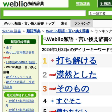
類語辞典
類語辞典
対義語
Weblio類語・言い換え辞書 トップ
索引
ランキング
Weblio 辞書
＞
類語辞典
＞
Weblio類語・言い換え辞書
＞ ランキン
Weblio類語・言い換え辞
類語収録辞書
全て
▼
2024年1月22日のデイリーキーワード
Weblio実用類語辞典
▼
new!
打ち解ける
1
日本語WordNet(類語)
▼
Weblio類語・言い換え
▼
漠然とした
2
辞書
Weblioシソーラス
▼
Weblio対義語・反対
▼
そのもの
3
語辞書
最近追加された辞書
4
すぐそこ
Weblio実用類語辞
▼
典
5
使われない
Weblio実用英語辞
▼