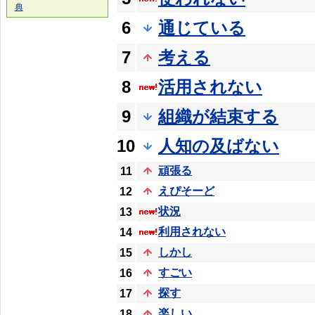
典
6
通じている
7
考える
8
活用されない
9
組織が結束する
10
人知の及ばない
頑張る
11
えぴそーど
12
状況
13
利用されない
14
しかし
15
すごい
16
探す
17
楽しい
18