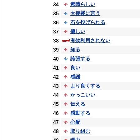
素晴らしい
34
大袈裟に言う
35
石を投げられる
36
優しい
37
有効利用されない
38
知る
39
誇張する
40
良い
41
感謝
42
より良くする
43
かっこいい
44
伝える
45
感動する
46
心配
47
取り組む
48