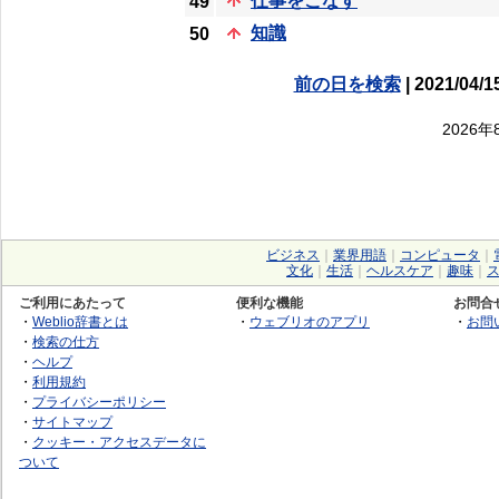
仕事をこなす
49
知識
50
前の日を検索
| 2021/04/1
2026
ビジネス
｜
業界用語
｜
コンピュータ
｜
文化
｜
生活
｜
ヘルスケア
｜
趣味
｜
ご利用にあたって
便利な機能
お問合
・
Weblio辞書とは
・
ウェブリオのアプリ
・
お問
・
検索の仕方
・
ヘルプ
・
利用規約
・
プライバシーポリシー
・
サイトマップ
・
クッキー・アクセスデータに
ついて