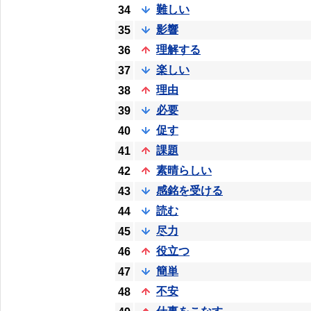
難しい
34
影響
35
理解する
36
楽しい
37
理由
38
必要
39
促す
40
課題
41
素晴らしい
42
感銘を受ける
43
読む
44
尽力
45
役立つ
46
簡単
47
不安
48