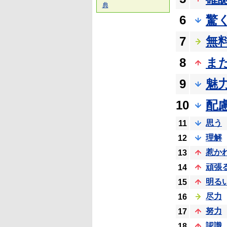
典
6
驚
7
無
8
ま
9
魅
10
配
思う
11
理解
12
惹か
13
頑張
14
明る
15
尽力
16
努力
17
認識
18