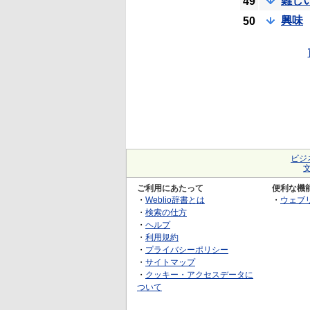
難し
49
興味
50
ビジ
ご利用にあたって
便利な機
・
Weblio辞書とは
・
ウェブ
・
検索の仕方
・
ヘルプ
・
利用規約
・
プライバシーポリシー
・
サイトマップ
・
クッキー・アクセスデータに
ついて