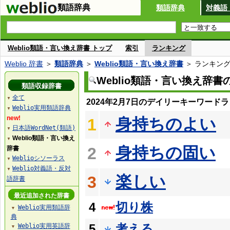
類語辞典
類語辞典
対義語
Weblio類語・言い換え辞書 トップ
索引
ランキング
Weblio 辞書
＞
類語辞典
＞
Weblio類語・言い換え辞書
＞ ランキン
Weblio類語・言い換え辞
類語収録辞書
全て
▼
2024年2月7日のデイリーキーワード
Weblio実用類語辞典
▼
new!
身持ちのよい
1
日本語WordNet(類語)
▼
Weblio類語・言い換え
▼
身持ちの固い
2
辞書
Weblioシソーラス
▼
Weblio対義語・反対
▼
楽しい
3
語辞書
最近追加された辞書
4
切り株
Weblio実用類語辞
▼
典
5
考える
Weblio実用英語辞
▼