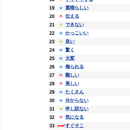
素晴らしい
19
伝える
20
できない
21
かっこいい
22
良い
23
驚く
24
大変
25
侮られる
26
難しい
27
美しい
28
たくさん
29
分からない
30
申し訳ない
31
気になる
32
すぐそこ
33