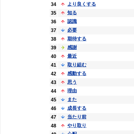
より良くする
34
知る
35
認識
36
必要
37
期待する
38
感謝
39
最近
40
取り組む
41
感動する
42
思う
43
理由
44
また
45
成長する
46
当たり前
47
やり取り
48