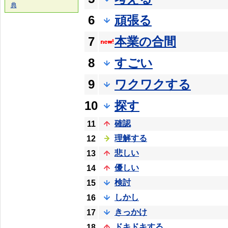
典
6
頑張る
7
本業の合間
8
すごい
9
ワクワクする
10
探す
確認
11
理解する
12
悲しい
13
優しい
14
検討
15
しかし
16
きっかけ
17
ドキドキする
18