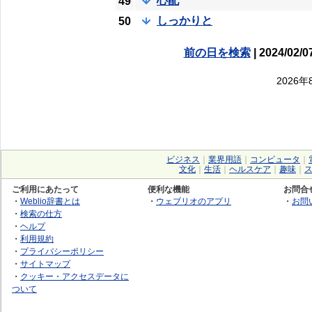
心配
49
しっかりと
50
前の日を検索
| 2024/02/0
2026
ビジネス
｜
業界用語
｜
コンピュータ
｜
文化
｜
生活
｜
ヘルスケア
｜
趣味
｜
ご利用にあたって
便利な機能
お問合
・
Weblio辞書とは
・
ウェブリオのアプリ
・
お問
・
検索の仕方
・
ヘルプ
・
利用規約
・
プライバシーポリシー
・
サイトマップ
・
クッキー・アクセスデータに
ついて