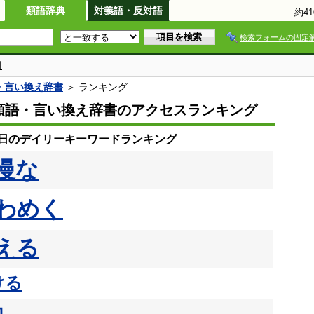
類語辞典
対義語・反対語
約4
検索フォームの固定
引
語・言い換え辞書
＞ ランキング
io類語・言い換え辞書のアクセスランキング
31日のデイリーキーワードランキング
慢な
わめく
える
ける
力