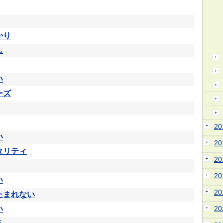
かり
し
い
ーズ
2
い
2
タリティ
2
2
い
2
たまれない
い
2