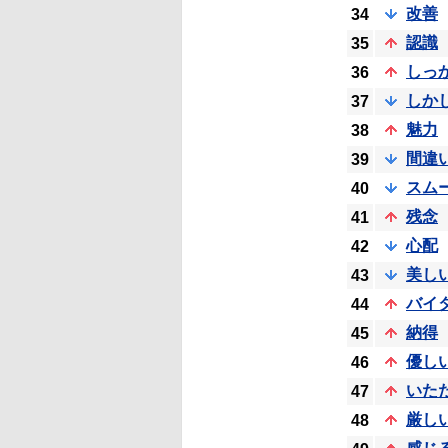
改善
34
認識
35
しっ
36
しか
37
魅力
38
間違
39
スム
40
残念
41
心配
42
美し
43
バイ
44
納得
45
優し
46
いた
47
厳し
48