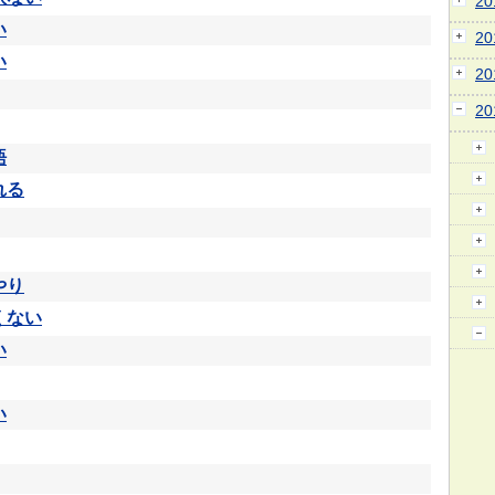
2
い
2
い
2
2
語
れる
やり
くない
い
い