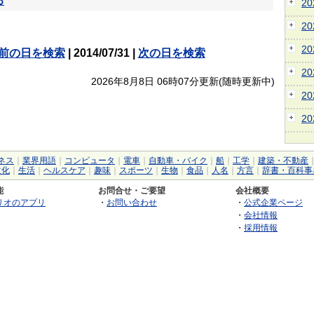
る
2
2
2
前の日を検索
| 2014/07/31 |
次の日を検索
2
2026年8月8日 06時07分更新(随時更新中)
2
2
ネス
｜
業界用語
｜
コンピュータ
｜
電車
｜
自動車・バイク
｜
船
｜
工学
｜
建築・不動産
文化
｜
生活
｜
ヘルスケア
｜
趣味
｜
スポーツ
｜
生物
｜
食品
｜
人名
｜
方言
｜
辞書・百科事
能
お問合せ・ご要望
会社概要
リオのアプリ
・
お問い合わせ
・
公式企業ページ
・
会社情報
・
採用情報