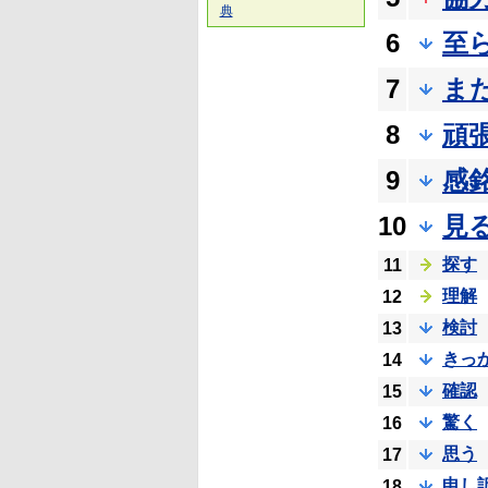
典
6
至
7
ま
8
頑
9
感
10
見
探す
11
理解
12
検討
13
きっ
14
確認
15
驚く
16
思う
17
申し
18