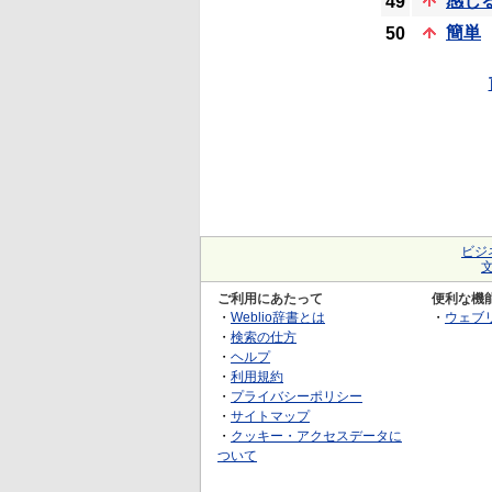
感じ
49
簡単
50
ビジ
ご利用にあたって
便利な機
・
Weblio辞書とは
・
ウェブ
・
検索の仕方
・
ヘルプ
・
利用規約
・
プライバシーポリシー
・
サイトマップ
・
クッキー・アクセスデータに
ついて