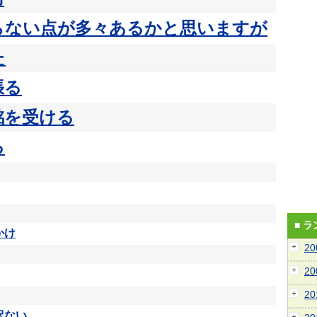
らない点が多々あるかと思いますが
た
張る
銘を受ける
る
■ 
かけ
2
2
2
訳ない