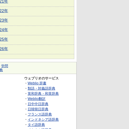
021年
022年
023年
024年
025年
026年
｜
学問
典
ウェブリオのサービス
・
Weblio 辞書
・
類語・対義語辞典
・
英和辞典・和英辞典
・
Weblio翻訳
・
日中中日辞典
・
日韓韓日辞典
・
フランス語辞典
・
インドネシア語辞典
・
タイ語辞典