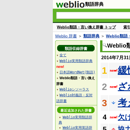
類語辞典
Weblio類語・言い換え辞書 トップ
索
Weblio 辞書
＞
類語辞典
＞
Weblio類
Webl
類語収録辞書
全て
▼
2014年7月
Weblio実用類語辞典
▼
new!
緩
1
日本語WordNet(類語)
▼
Weblio類語・言い換え
▼
ざ
2
辞書
Weblioシソーラス
▼
Weblio対義語・反対
▼
考
3
語辞書
最近追加された辞書
4
欠
Weblio実用類語辞
▼
典
5
協
Weblio実用英語辞
▼