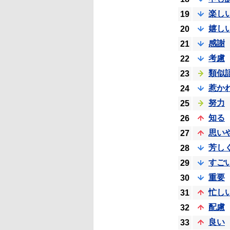
楽し
19
嬉し
20
感謝
21
考慮
22
類似
23
惹か
24
努力
25
知る
26
思い
27
芳し
28
すご
29
重要
30
忙し
31
配慮
32
良い
33