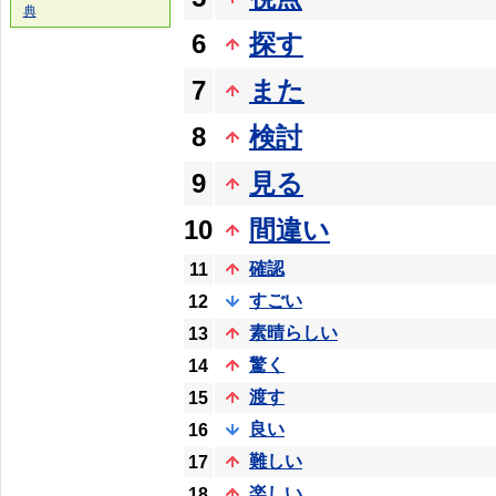
典
6
探す
7
また
8
検討
9
見る
10
間違い
確認
11
すごい
12
素晴らしい
13
驚く
14
渡す
15
良い
16
難しい
17
楽しい
18