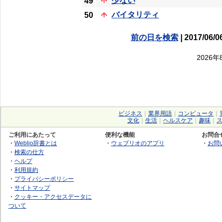
少ない
49
バイタリティ
50
前の日を検索
| 2017/06/0
2026
ビジネス
｜
業界用語
｜
コンピュータ
｜
文化
｜
生活
｜
ヘルスケア
｜
趣味
｜
ご利用にあたって
便利な機能
お問合
・
Weblio辞書とは
・
ウェブリオのアプリ
・
お問
・
検索の仕方
・
ヘルプ
・
利用規約
・
プライバシーポリシー
・
サイトマップ
・
クッキー・アクセスデータに
ついて