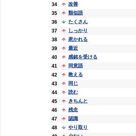
改善
34
類似語
35
たくさん
36
しっかり
37
惹かれる
38
最近
39
感銘を受ける
40
同意語
41
教える
42
同じ
43
読む
44
きちんと
45
残念
46
認識
47
やり取り
48