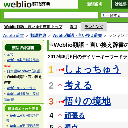
類語辞典
類語辞典
対義語
Weblio類語・言い換え辞書 トップ
索引
ランキング
Weblio 辞書
＞
類語辞典
＞
Weblio類語・言い換え辞書
＞ ランキン
Weblio類語・言い換え辞
類語収録辞書
全て
▼
2017年6月6日のデイリーキーワード
Weblio実用類語辞典
▼
new!
しょっちゅう
1
日本語WordNet(類語)
▼
Weblio類語・言い換え
▼
考える
2
辞書
Weblioシソーラス
▼
Weblio対義語・反対
▼
悟りの境地
3
語辞書
最近追加された辞書
4
頑張る
Weblio実用類語辞
▼
典
5
視点
Weblio実用英語辞
▼