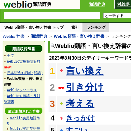
類語辞典
類語辞典
対義語
Weblio類語・言い換え辞書 トップ
索引
ランキング
Weblio 辞書
＞
類語辞典
＞
Weblio類語・言い換え辞書
＞ ランキン
Weblio類語・言い換え辞
類語収録辞書
全て
▼
2023年8月30日のデイリーキーワード
Weblio実用類語辞典
▼
new!
言い換え
1
日本語WordNet(類語)
▼
Weblio類語・言い換え
▼
引き分け
2
辞書
Weblioシソーラス
▼
Weblio対義語・反対
▼
考える
3
語辞書
最近追加された辞書
4
きっかけ
Weblio実用類語辞
▼
典
5
すごい
Weblio実用英語辞
▼