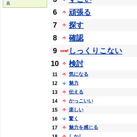
典
6
頑張る
7
探す
8
確認
9
しっくりこない
10
検討
気になる
11
魅力
12
伝える
13
かっこいい
14
楽しい
15
驚く
16
魅力を感じる
17
しかし
18