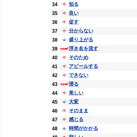
知る
34
良い
35
促す
36
分からない
37
盛り上がる
38
浮き名を流す
39
そのため
40
アピールする
41
できない
42
滞る
43
美しい
44
大変
45
そのまま
46
感じる
47
時間がかかる
48