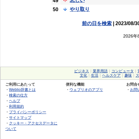
悲しい
49
やり取り
50
前の日を検索
| 2023/08/3
2026
ビジネス
｜
業界用語
｜
コンピュータ
｜
文化
｜
生活
｜
ヘルスケア
｜
趣味
｜
ご利用にあたって
便利な機能
お問合
・
Weblio辞書とは
・
ウェブリオのアプリ
・
お問
・
検索の仕方
・
ヘルプ
・
利用規約
・
プライバシーポリシー
・
サイトマップ
・
クッキー・アクセスデータに
ついて