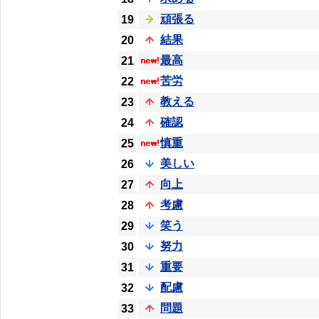
頑張る
19
結果
20
最高
21
苦労
22
教える
23
確認
24
慎重
25
美しい
26
向上
27
考慮
28
笑う
29
努力
30
重要
31
配慮
32
問題
33