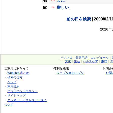
また
49
厳しい
50
前の日を検索
| 2009/02/1
2026
ビジネス
｜
業界用語
｜
コンピュータ
｜
文化
｜
生活
｜
ヘルスケア
｜
趣味
｜
ご利用にあたって
便利な機能
お問合
・
Weblio辞書とは
・
ウェブリオのアプリ
・
お問
・
検索の仕方
・
ヘルプ
・
利用規約
・
プライバシーポリシー
・
サイトマップ
・
クッキー・アクセスデータに
ついて