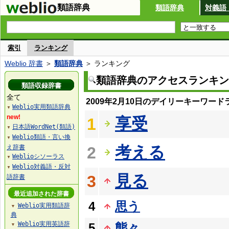
類語辞典
類語辞典
対義語
索引
ランキング
Weblio 辞書
＞
類語辞典
＞ ランキング
類語辞典のアクセスランキン
類語収録辞書
全て
2009年2月10日のデイリーキーワード
Weblio実用類語辞典
▼
new!
享受
1
日本語WordNet(類語)
▼
Weblio類語・言い換
▼
考える
え辞書
2
Weblioシソーラス
▼
Weblio対義語・反対
▼
見る
3
語辞書
最近追加された辞書
4
思う
Weblio実用類語辞
▼
典
Weblio実用英語辞
5
態々
▼