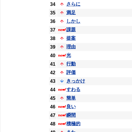
さらに
34
満足
35
しかし
36
課題
37
提案
38
理由
39
光
40
行動
41
評価
42
きっかけ
43
すわる
44
簡単
45
良い
46
瞬間
47
積極的
48