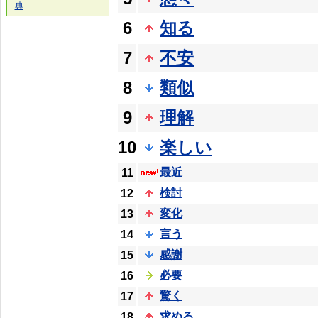
典
6
知る
7
不安
8
類似
9
理解
10
楽しい
最近
11
検討
12
変化
13
言う
14
感謝
15
必要
16
驚く
17
求める
18