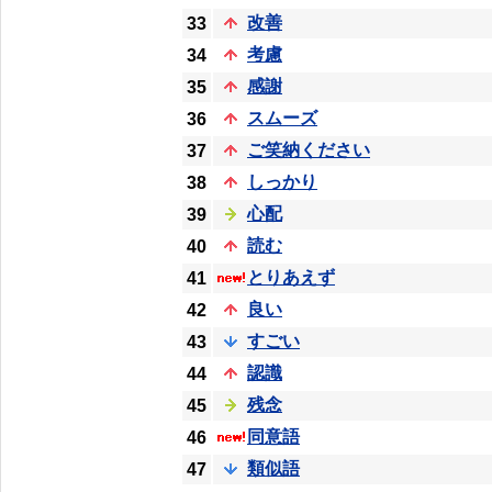
改善
33
考慮
34
感謝
35
スムーズ
36
ご笑納ください
37
しっかり
38
心配
39
読む
40
とりあえず
41
良い
42
すごい
43
認識
44
残念
45
同意語
46
類似語
47