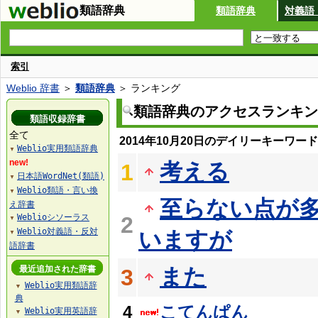
類語辞典
類語辞典
対義語
索引
Weblio 辞書
＞
類語辞典
＞ ランキング
類語辞典のアクセスランキン
類語収録辞書
全て
2014年10月20日のデイリーキーワー
Weblio実用類語辞典
▼
new!
考える
1
日本語WordNet(類語)
▼
Weblio類語・言い換
▼
至らない点が
え辞書
Weblioシソーラス
2
▼
Weblio対義語・反対
いますが
▼
語辞書
最近追加された辞書
また
3
Weblio実用類語辞
▼
典
4
こてんぱん
Weblio実用英語辞
▼