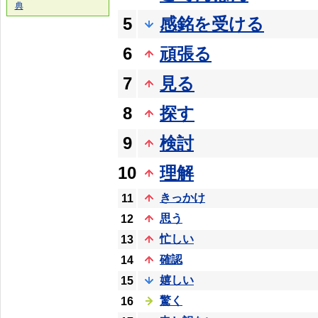
典
5
感銘を受ける
6
頑張る
7
見る
8
探す
9
検討
10
理解
きっかけ
11
思う
12
忙しい
13
確認
14
嬉しい
15
驚く
16