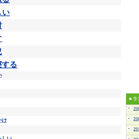
しい
討
す
況
寝する
い
■ 
2
2
かけ
2
らしい