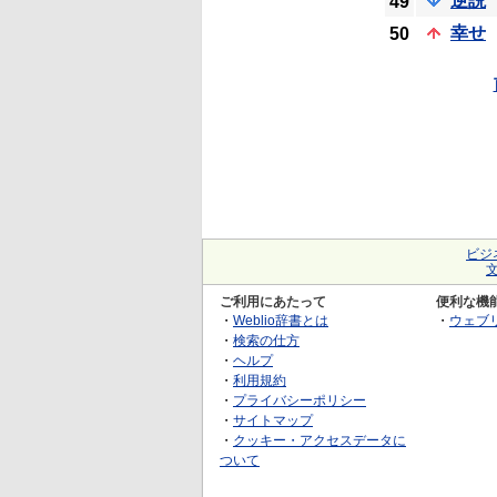
逆説
49
幸せ
50
ビジ
ご利用にあたって
便利な機
・
Weblio辞書とは
・
ウェブ
・
検索の仕方
・
ヘルプ
・
利用規約
・
プライバシーポリシー
・
サイトマップ
・
クッキー・アクセスデータに
ついて