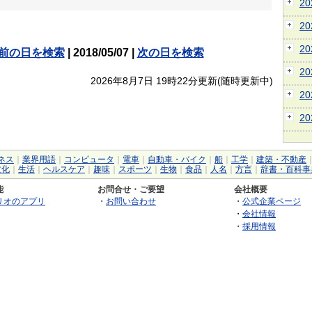
2
2
2
前の日を検索
| 2018/05/07 |
次の日を検索
2
2026年8月7日 19時22分更新(随時更新中)
2
2
ネス
｜
業界用語
｜
コンピュータ
｜
電車
｜
自動車・バイク
｜
船
｜
工学
｜
建築・不動産
文化
｜
生活
｜
ヘルスケア
｜
趣味
｜
スポーツ
｜
生物
｜
食品
｜
人名
｜
方言
｜
辞書・百科事
能
お問合せ・ご要望
会社概要
リオのアプリ
・
お問い合わせ
・
公式企業ページ
・
会社情報
・
採用情報