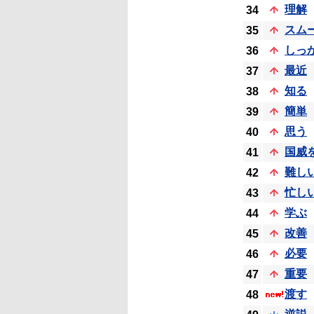
理解
34
スム
35
しっ
36
最近
37
知る
38
簡単
39
思う
40
国威
41
難し
42
忙し
43
学ぶ
44
改善
45
必要
46
重要
47
渡す
48