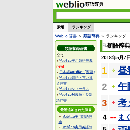
類語辞典
索引
ランキング
Weblio 辞書
＞
類語辞典
＞ ランキング
類語辞
類語収録辞書
全て
2018年5月
Weblio実用類語辞典
▼
new!
昼
1
日本語WordNet(類語)
▼
Weblio類語・言い換
▼
午
え辞書
2
Weblioシソーラス
▼
Weblio対義語・反対
▼
考
3
語辞書
最近追加された辞書
4
ま
Weblio実用類語辞
▼
典
Weblio実用英語辞
5
頑
▼