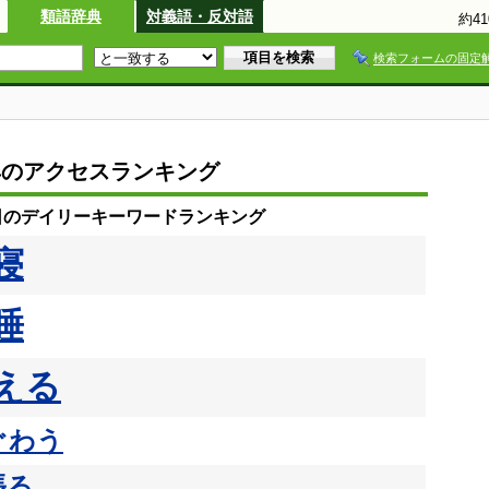
類語辞典
対義語・反対語
約4
検索フォームの固定
典のアクセスランキング
7日のデイリーキーワードランキング
寝
睡
える
ぐわう
張る