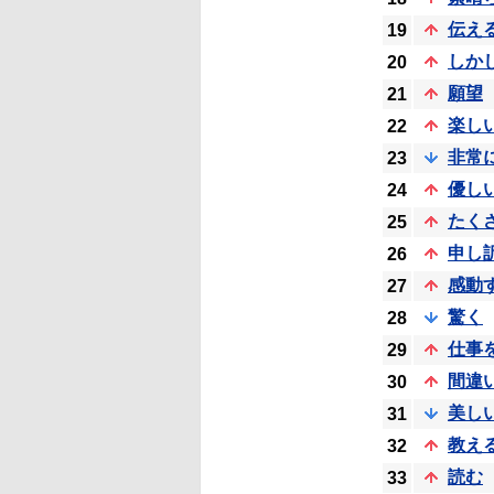
伝え
19
しか
20
願望
21
楽し
22
非常
23
優し
24
たく
25
申し
26
感動
27
驚く
28
仕事
29
間違
30
美し
31
教え
32
読む
33