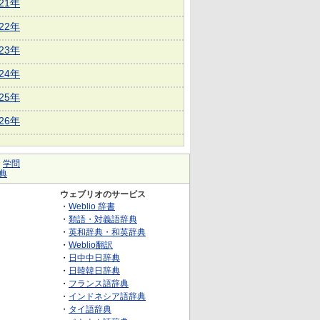
021年
022年
023年
024年
025年
026年
｜
学問
典
ウェブリオのサービス
・
Weblio 辞書
・
類語・対義語辞典
・
英和辞典・和英辞典
・
Weblio翻訳
・
日中中日辞典
・
日韓韓日辞典
・
フランス語辞典
・
インドネシア語辞典
・
タイ語辞典