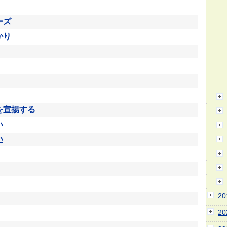
ーズ
かり
を宣揚する
い
い
2
2