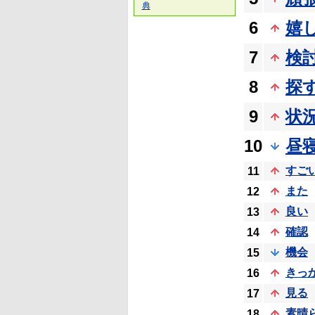
典
6
嬉
7
検
8
探
9
状
10
昼
すご
11
また
12
良い
13
確認
14
機会
15
きっ
16
見る
17
素晴
18