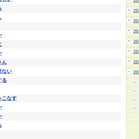
2
る
2
し
2
2
い
2
に
2
い
2
さん
訳ない
2
する
をこなす
い
い
る