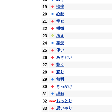
憔悴
19
心配
20
幸せ
21
機微
22
考え
23
享受
24
儚い
25
あざとい
26
態々
27
怒り
28
無料
29
きっかけ
30
理解
31
おっとり
32
思いやり
33