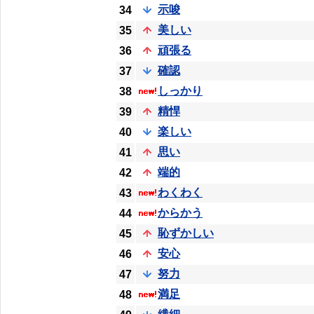
示唆
34
美しい
35
頑張る
36
確認
37
しっかり
38
精悍
39
楽しい
40
思い
41
端的
42
わくわく
43
からかう
44
恥ずかしい
45
安心
46
努力
47
満足
48