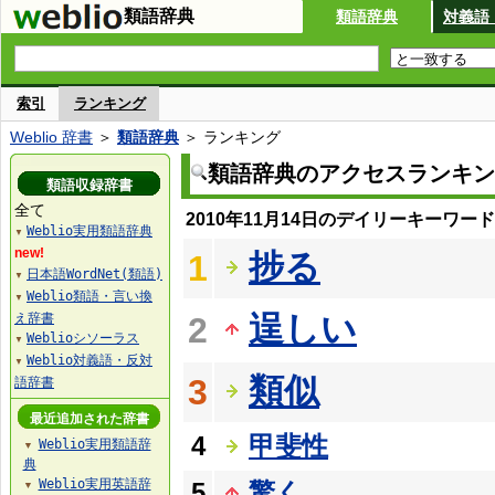
類語辞典
類語辞典
対義語
索引
ランキング
Weblio 辞書
＞
類語辞典
＞ ランキング
類語辞典のアクセスランキン
類語収録辞書
全て
2010年11月14日のデイリーキーワー
Weblio実用類語辞典
▼
new!
捗る
1
日本語WordNet(類語)
▼
Weblio類語・言い換
▼
逞しい
え辞書
2
Weblioシソーラス
▼
Weblio対義語・反対
▼
類似
3
語辞書
最近追加された辞書
4
甲斐性
Weblio実用類語辞
▼
典
Weblio実用英語辞
5
驚く
▼