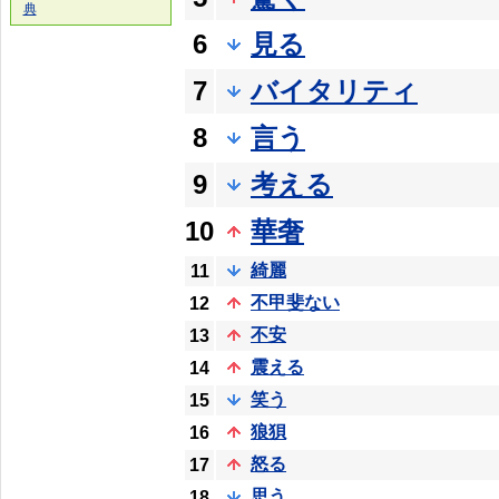
典
6
見る
7
バイタリティ
8
言う
9
考える
10
華奢
綺麗
11
不甲斐ない
12
不安
13
震える
14
笑う
15
狼狽
16
怒る
17
思う
18