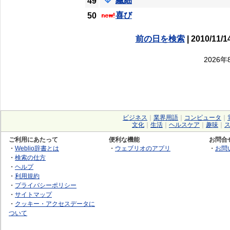
繊細
49
喜び
50
前の日を検索
| 2010/11/1
2026
ビジネス
｜
業界用語
｜
コンピュータ
｜
文化
｜
生活
｜
ヘルスケア
｜
趣味
｜
ご利用にあたって
便利な機能
お問合
・
Weblio辞書とは
・
ウェブリオのアプリ
・
お問
・
検索の仕方
・
ヘルプ
・
利用規約
・
プライバシーポリシー
・
サイトマップ
・
クッキー・アクセスデータに
ついて