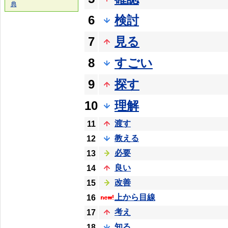
典
6
検討
7
見る
8
すごい
9
探す
10
理解
渡す
11
教える
12
必要
13
良い
14
改善
15
上から目線
16
考え
17
知る
18