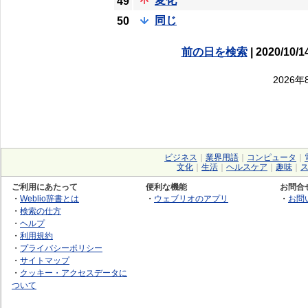
変化
49
同じ
50
前の日を検索
| 2020/10/1
2026
ビジネス
｜
業界用語
｜
コンピュータ
｜
文化
｜
生活
｜
ヘルスケア
｜
趣味
｜
ご利用にあたって
便利な機能
お問合
・
Weblio辞書とは
・
ウェブリオのアプリ
・
お問
・
検索の仕方
・
ヘルプ
・
利用規約
・
プライバシーポリシー
・
サイトマップ
・
クッキー・アクセスデータに
ついて