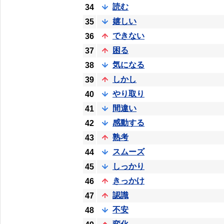
読む
34
嬉しい
35
できない
36
困る
37
気になる
38
しかし
39
やり取り
40
間違い
41
感動する
42
熟考
43
スムーズ
44
しっかり
45
きっかけ
46
認識
47
不安
48