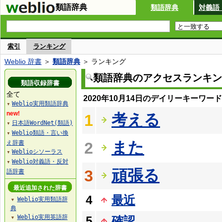
類語辞典
類語辞典
対義語
索引
ランキング
Weblio 辞書
＞
類語辞典
＞ ランキング
類語辞典のアクセスランキン
類語収録辞書
全て
2020年10月14日のデイリーキーワー
Weblio実用類語辞典
▼
new!
考える
1
日本語WordNet(類語)
▼
Weblio類語・言い換
▼
また
え辞書
2
Weblioシソーラス
▼
Weblio対義語・反対
▼
頑張る
3
語辞書
最近追加された辞書
4
最近
Weblio実用類語辞
▼
典
Weblio実用英語辞
5
確認
▼