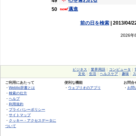
心を奪われる
49
邁進
50
前の日を検索
| 2013/04/2
2026
ビジネス
｜
業界用語
｜
コンピュータ
｜
文化
｜
生活
｜
ヘルスケア
｜
趣味
｜
ご利用にあたって
便利な機能
お問合
・
Weblio辞書とは
・
ウェブリオのアプリ
・
お問
・
検索の仕方
・
ヘルプ
・
利用規約
・
プライバシーポリシー
・
サイトマップ
・
クッキー・アクセスデータに
ついて