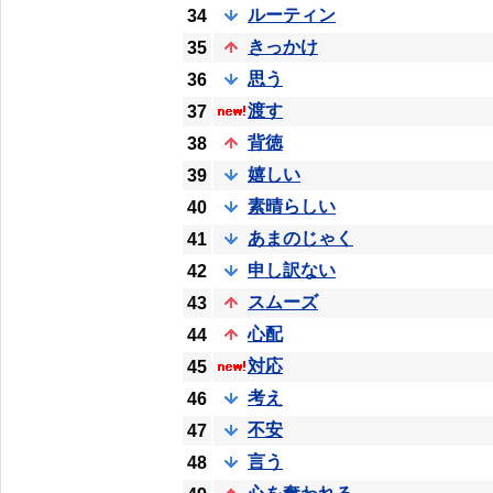
ルーティン
34
きっかけ
35
思う
36
渡す
37
背徳
38
嬉しい
39
素晴らしい
40
あまのじゃく
41
申し訳ない
42
スムーズ
43
心配
44
対応
45
考え
46
不安
47
言う
48