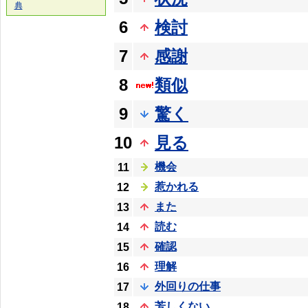
典
6
検討
7
感謝
8
類似
9
驚く
10
見る
機会
11
惹かれる
12
また
13
読む
14
確認
15
理解
16
外回りの仕事
17
芳しくない
18