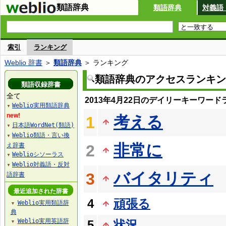
類語辞典
類語辞典
対義語
索引
ランキング
Weblio 辞書
＞
類語辞典
＞ ランキング
類語辞典のアクセスランキン
類語収録辞書
全て
2013年4月22日のデイリーキーワード
Weblio実用類語辞典
▼
new!
考える
1
日本語WordNet(類語)
▼
Weblio類語・言い換
▼
非常に
え辞書
2
Weblioシソーラス
▼
Weblio対義語・反対
▼
バイタリティ
3
語辞書
最近追加された辞書
4
頑張る
Weblio実用類語辞
▼
典
Weblio実用英語辞
5
状況
▼