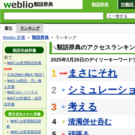
類語辞典
類語辞典
対義語
索引
ランキング
Weblio 辞書
＞
類語辞典
＞ ランキング
類語辞典のアクセスランキン
類語収録辞書
全て
2025年3月26日のデイリーキーワード
Weblio実用類語辞典
▼
new!
まさにそれ
1
日本語WordNet(類語)
▼
Weblio類語・言い換
▼
シミュレーシ
え辞書
2
Weblioシソーラス
▼
Weblio対義語・反対
▼
考える
3
語辞書
最近追加された辞書
4
清濁併せ呑む
Weblio実用類語辞
▼
典
Weblio実用英語辞
5
頑張る
▼