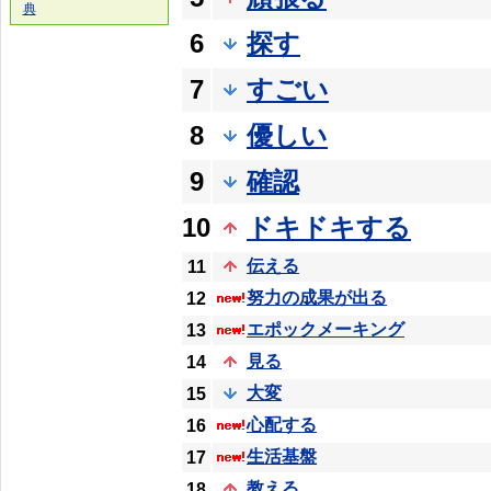
典
6
探す
7
すごい
8
優しい
9
確認
10
ドキドキする
伝える
11
努力の成果が出る
12
エポックメーキング
13
見る
14
大変
15
心配する
16
生活基盤
17
教える
18