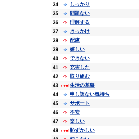
しっかり
34
問題ない
35
理解する
36
きっかけ
37
配慮
38
嬉しい
39
できない
40
充実した
41
取り組む
42
生活の基盤
43
申し訳ない気持ち
44
サポート
45
不安
46
楽しい
47
恥ずかしい
48