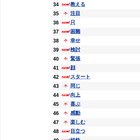
教える
34
注目
35
只
36
困難
37
幸せ
38
検討
39
緊張
40
顔
41
スタート
42
同じ
43
向上
44
喜ぶ
45
感動
46
楽しむ
47
目立つ
48