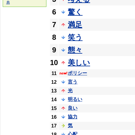
典
6
驚く
7
満足
8
笑う
9
態々
10
美しい
ポリシー
11
言う
12
光
13
明るい
14
良い
15
協力
16
気
17
心配
18