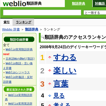
類語辞典
類語辞典
対義語
索引
ランキング
Weblio 辞書
＞
類語辞典
＞ ランキング
類語辞典のアクセスランキン
類語収録辞書
全て
2008年9月24日のデイリーキーワード
Weblio実用類語辞典
▼
new!
すわる
1
日本語WordNet(類語)
▼
Weblio類語・言い換
▼
楽しい
え辞書
2
Weblioシソーラス
▼
Weblio対義語・反対
▼
言葉
3
語辞書
最近追加された辞書
4
見る
Weblio実用類語辞
▼
典
Weblio実用英語辞
5
考える
▼