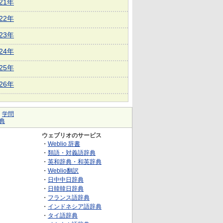
021年
022年
023年
024年
025年
026年
｜
学問
典
ウェブリオのサービス
・
Weblio 辞書
・
類語・対義語辞典
・
英和辞典・和英辞典
・
Weblio翻訳
・
日中中日辞典
・
日韓韓日辞典
・
フランス語辞典
・
インドネシア語辞典
・
タイ語辞典