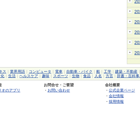
2
2
2
2
2
2
ネス
｜
業界用語
｜
コンピュータ
｜
電車
｜
自動車・バイク
｜
船
｜
工学
｜
建築・不動産
文化
｜
生活
｜
ヘルスケア
｜
趣味
｜
スポーツ
｜
生物
｜
食品
｜
人名
｜
方言
｜
辞書・百科事
能
お問合せ・ご要望
会社概要
リオのアプリ
・
お問い合わせ
・
公式企業ページ
・
会社情報
・
採用情報