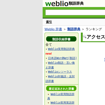
類語辞典
索引
Weblio 辞書
＞
類語辞典
＞ ランキング
アクセ
類語収録辞書
全て
Weblio実用類語辞典
▼
new!
日本語WordNet(類語)
▼
Weblio類語・言い換
▼
え辞書
Weblioシソーラス
▼
Weblio対義語・反対
▼
語辞書
最近追加された辞書
Weblio実用類語辞
▼
典
Weblio実用英語辞
▼