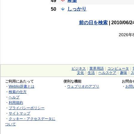
希望
49
しっかり
50
前の日を検索
| 2010/06/2
2026
ビジネス
｜
業界用語
｜
コンピュータ
｜
文化
｜
生活
｜
ヘルスケア
｜
趣味
｜
ご利用にあたって
便利な機能
お問合
・
Weblio辞書とは
・
ウェブリオのアプリ
・
お問
・
検索の仕方
・
ヘルプ
・
利用規約
・
プライバシーポリシー
・
サイトマップ
・
クッキー・アクセスデータに
ついて