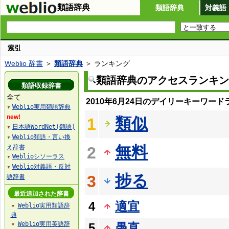
類語辞典
類語辞典
対義語
索引
Weblio 辞書
＞
類語辞典
＞ ランキング
類語辞典のアクセスランキン
類語収録辞書
全て
2010年6月24日のデイリーキーワード
Weblio実用類語辞典
▼
new!
類似
1
日本語WordNet(類語)
▼
Weblio類語・言い換
▼
無料
え辞書
2
Weblioシソーラス
▼
Weblio対義語・反対
▼
捗る
3
語辞書
最近追加された辞書
4
適宜
Weblio実用類語辞
▼
典
Weblio実用英語辞
5
愚直
▼