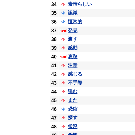
素晴らしい
34
認識
35
恒常的
36
発見
37
渡す
38
感動
39
哀愁
40
注意
41
感じる
42
不手際
43
読む
44
また
45
恐縮
46
探す
47
状況
48