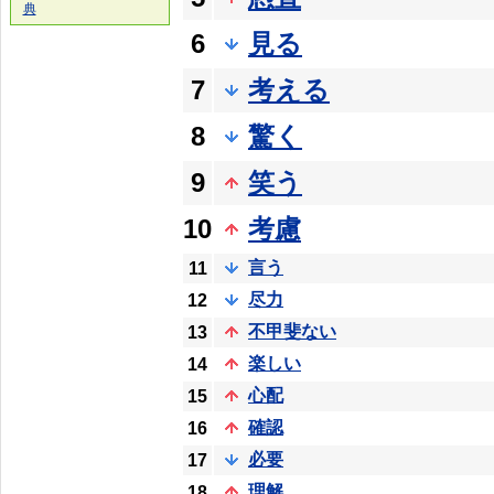
典
6
見る
7
考える
8
驚く
9
笑う
10
考慮
言う
11
尽力
12
不甲斐ない
13
楽しい
14
心配
15
確認
16
必要
17
理解
18