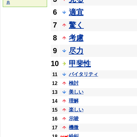
典
6
適宜
7
驚く
8
考慮
9
尽力
10
甲斐性
バイタリティ
11
検討
12
美しい
13
理解
14
楽しい
15
示唆
16
機微
17
紛糾
18