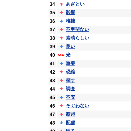
あざとい
34
影響
35
稚拙
36
不甲斐ない
37
素晴らしい
38
良い
39
光
40
重要
41
恐縮
42
探す
43
調査
44
不安
45
そぐわない
46
惹起
47
配慮
48