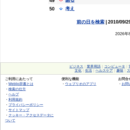
困る
49
考え
50
前の日を検索
| 2010/09/2
2026
ビジネス
｜
業界用語
｜
コンピュータ
｜
文化
｜
生活
｜
ヘルスケア
｜
趣味
｜
ご利用にあたって
便利な機能
お問合
・
Weblio辞書とは
・
ウェブリオのアプリ
・
お問
・
検索の仕方
・
ヘルプ
・
利用規約
・
プライバシーポリシー
・
サイトマップ
・
クッキー・アクセスデータに
ついて