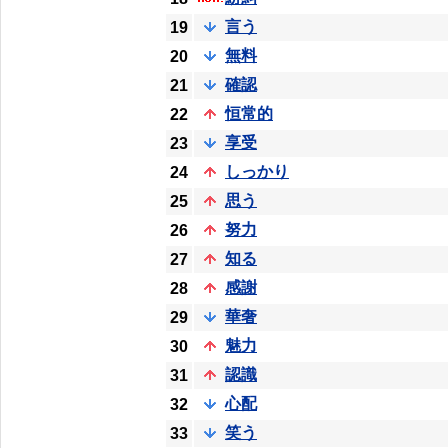
言う
19
無料
20
確認
21
恒常的
22
享受
23
しっかり
24
思う
25
努力
26
知る
27
感謝
28
華奢
29
魅力
30
認識
31
心配
32
笑う
33