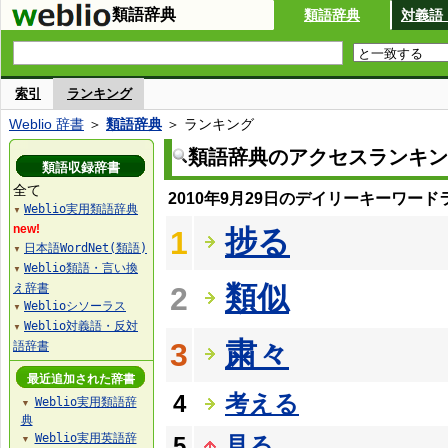
類語辞典
類語辞典
対義語
索引
ランキング
Weblio 辞書
＞
類語辞典
＞ ランキング
類語辞典のアクセスランキン
類語収録辞書
全て
2010年9月29日のデイリーキーワード
Weblio実用類語辞典
▼
new!
捗る
1
日本語WordNet(類語)
▼
Weblio類語・言い換
▼
類似
え辞書
2
Weblioシソーラス
▼
Weblio対義語・反対
▼
粛々
3
語辞書
最近追加された辞書
4
考える
Weblio実用類語辞
▼
典
Weblio実用英語辞
5
見る
▼