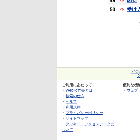
怒る
49
受け
50
ビジ
ご利用にあたって
便利な機
・
Weblio辞書とは
・
ウェブ
・
検索の仕方
・
ヘルプ
・
利用規約
・
プライバシーポリシー
・
サイトマップ
・
クッキー・アクセスデータに
ついて