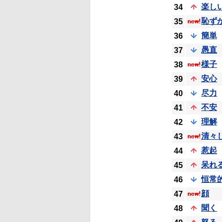
楽し
34
恥ず
35
簡単
36
愚直
37
様子
38
安心
39
尽力
40
不安
41
理解
42
清々
43
惹起
44
呆れ
45
恒常
46
顔
47
聞く
48