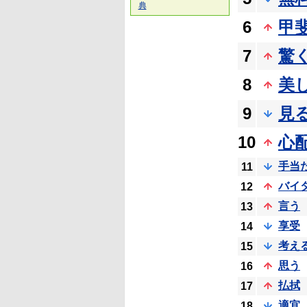
典
6
甲
7
驚
8
美
9
見
10
心
手当
11
バイ
12
言う
13
享受
14
考え
15
思う
16
払拭
17
適宜
18