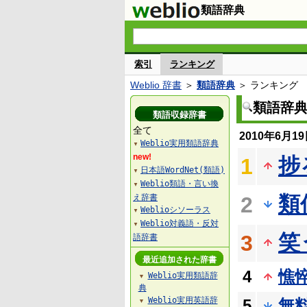
類語辞典
索引
ランキング
Weblio 辞書
＞
類語辞典
＞ ランキング
類語辞
類語収録辞書
全て
2010年6月
Weblio実用類語辞典
▼
new!
捗
1
日本語WordNet(類語)
▼
Weblio類語・言い換
▼
類
え辞書
2
Weblioシソーラス
▼
Weblio対義語・反対
▼
笑
3
語辞書
最近追加された辞書
4
憔
Weblio実用類語辞
▼
典
Weblio実用英語辞
5
無
▼