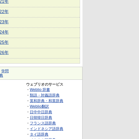
021年
022年
023年
024年
025年
026年
｜
学問
典
ウェブリオのサービス
・
Weblio 辞書
・
類語・対義語辞典
・
英和辞典・和英辞典
・
Weblio翻訳
・
日中中日辞典
・
日韓韓日辞典
・
フランス語辞典
・
インドネシア語辞典
・
タイ語辞典