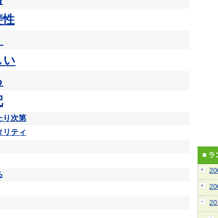
斐性
く
しい
る
配
たり次第
タリティ
■ 
2
る
2
2