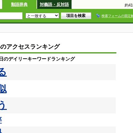
類語辞典
対義語・反対語
約4
検索フォームの固定
典のアクセスランキング
19日のデイリーキーワードランキング
る
似
う
悴
料