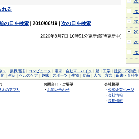
2
入れる
2
2
前の日を検索
| 2010/06/19 |
次の日を検索
2
2026年8月7日 16時51分更新(随時更新中)
2
2
ネス
｜
業界用語
｜
コンピュータ
｜
電車
｜
自動車・バイク
｜
船
｜
工学
｜
建築・不動産
文化
｜
生活
｜
ヘルスケア
｜
趣味
｜
スポーツ
｜
生物
｜
食品
｜
人名
｜
方言
｜
辞書・百科事
能
お問合せ・ご要望
会社概要
リオのアプリ
・
お問い合わせ
・
公式企業ページ
・
会社情報
・
採用情報