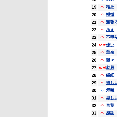
稚拙
19
機微
20
頑張
21
考え
22
不甲
23
儚い
24
華奢
25
飄々
26
勃興
27
繊細
28
嬉し
29
示唆
30
卑し
31
言葉
32
感謝
33