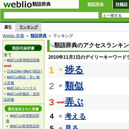
類語辞典
類語辞典
対義語
索引
ランキング
Weblio 辞書
＞
類語辞典
＞ ランキング
類語辞典のアクセスランキン
類語収録辞書
全て
2010年11月1日のデイリーキーワード
Weblio実用類語辞典
▼
new!
捗る
1
日本語WordNet(類語)
▼
Weblio類語・言い換
▼
類似
え辞書
2
Weblioシソーラス
▼
Weblio対義語・反対
▼
弄ぶ
3
語辞書
最近追加された辞書
4
考える
Weblio実用類語辞
▼
典
Weblio実用英語辞
5
見る
▼