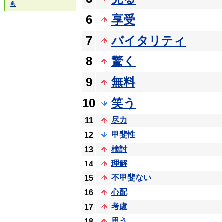
典
6
享受
7
バイタリティ
8
驚く
9
無料
10
笑う
尽力
11
甲斐性
12
検討
13
理解
14
不甲斐ない
15
心配
16
考慮
17
思う
18