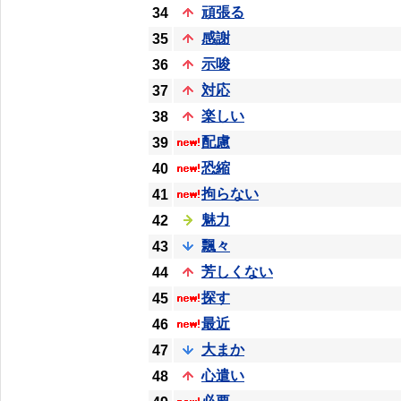
頑張る
34
感謝
35
示唆
36
対応
37
楽しい
38
配慮
39
恐縮
40
拘らない
41
魅力
42
飄々
43
芳しくない
44
探す
45
最近
46
大まか
47
心遣い
48