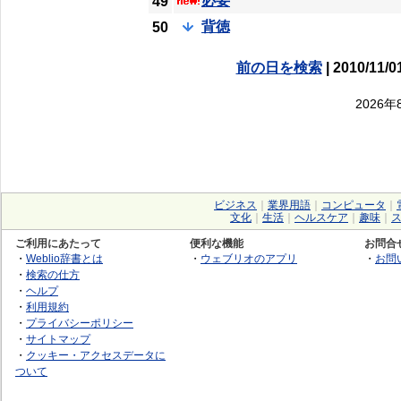
必要
49
背徳
50
前の日を検索
| 2010/11/0
2026
ビジネス
｜
業界用語
｜
コンピュータ
｜
文化
｜
生活
｜
ヘルスケア
｜
趣味
｜
ご利用にあたって
便利な機能
お問合
・
Weblio辞書とは
・
ウェブリオのアプリ
・
お問
・
検索の仕方
・
ヘルプ
・
利用規約
・
プライバシーポリシー
・
サイトマップ
・
クッキー・アクセスデータに
ついて