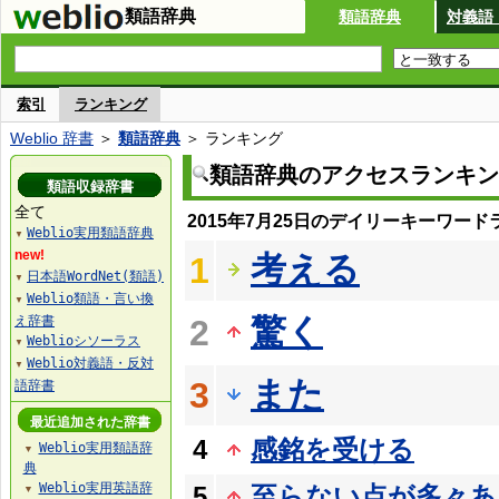
類語辞典
類語辞典
対義語
索引
ランキング
Weblio 辞書
＞
類語辞典
＞ ランキング
類語辞典のアクセスランキン
類語収録辞書
全て
2015年7月25日のデイリーキーワード
Weblio実用類語辞典
▼
new!
考える
1
日本語WordNet(類語)
▼
Weblio類語・言い換
▼
驚く
え辞書
2
Weblioシソーラス
▼
Weblio対義語・反対
▼
また
3
語辞書
最近追加された辞書
4
感銘を受ける
Weblio実用類語辞
▼
典
Weblio実用英語辞
5
至らない点が多々あ
▼