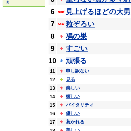
典
6
見上げるほどの大男
7
粒ぞろい
8
鳰の巣
9
すごい
10
頑張る
申し訳ない
11
見る
12
楽しい
13
嬉しい
14
バイタリティ
15
優しい
16
惹かれる
17
美しい
18