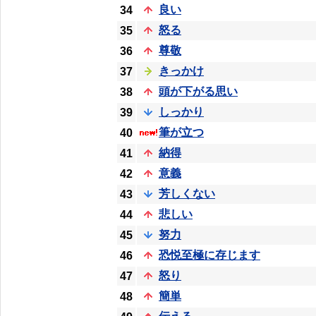
良い
34
怒る
35
尊敬
36
きっかけ
37
頭が下がる思い
38
しっかり
39
筆が立つ
40
納得
41
意義
42
芳しくない
43
悲しい
44
努力
45
恐悦至極に存じます
46
怒り
47
簡単
48