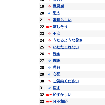
嫌悪感
19
思う
20
素晴らしい
21
嬉しそう
22
不安
23
うだるような暑さ
24
いたたまれない
25
残念
26
確認
27
理解
28
心配
29
ご笑納ください
30
探す
31
恥ずかしい
32
分不相応
33