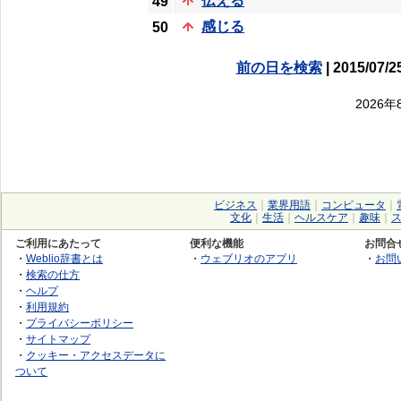
伝える
49
感じる
50
前の日を検索
| 2015/07/2
2026
ビジネス
｜
業界用語
｜
コンピュータ
｜
文化
｜
生活
｜
ヘルスケア
｜
趣味
｜
ご利用にあたって
便利な機能
お問合
・
Weblio辞書とは
・
ウェブリオのアプリ
・
お問
・
検索の仕方
・
ヘルプ
・
利用規約
・
プライバシーポリシー
・
サイトマップ
・
クッキー・アクセスデータに
ついて