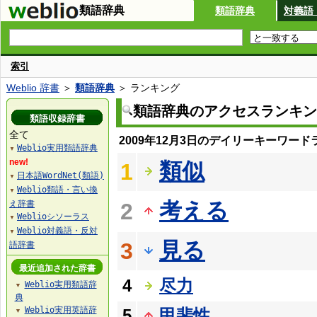
類語辞典
類語辞典
対義語
索引
Weblio 辞書
＞
類語辞典
＞ ランキング
類語辞典のアクセスランキン
類語収録辞書
全て
2009年12月3日のデイリーキーワード
Weblio実用類語辞典
▼
new!
類似
1
日本語WordNet(類語)
▼
Weblio類語・言い換
▼
考える
え辞書
2
Weblioシソーラス
▼
Weblio対義語・反対
▼
見る
3
語辞書
最近追加された辞書
4
尽力
Weblio実用類語辞
▼
典
Weblio実用英語辞
5
甲斐性
▼