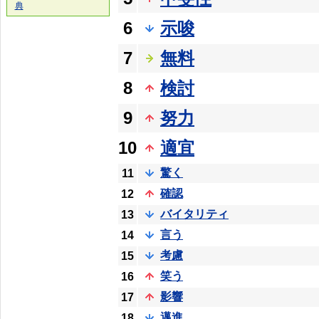
典
6
示唆
7
無料
8
検討
9
努力
10
適宜
驚く
11
確認
12
バイタリティ
13
言う
14
考慮
15
笑う
16
影響
17
邁進
18