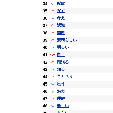
配慮
34
探す
35
考え
36
認識
37
問題
38
素晴らしい
39
明るい
40
向上
41
頑張る
42
知る
43
早とちり
44
思う
45
魅力
46
理解
47
楽しい
48