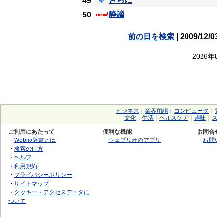
さらに
49
静謐
50
前の日を検索
| 2009/12/0
2026
ビジネス
｜
業界用語
｜
コンピュータ
｜
文化
｜
生活
｜
ヘルスケア
｜
趣味
｜
ご利用にあたって
便利な機能
お問合
・
Weblio辞書とは
・
ウェブリオのアプリ
・
お問
・
検索の仕方
・
ヘルプ
・
利用規約
・
プライバシーポリシー
・
サイトマップ
・
クッキー・アクセスデータに
ついて