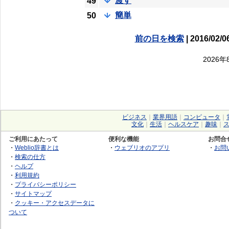
渡す
49
簡単
50
前の日を検索
| 2016/02/0
2026
ビジネス
｜
業界用語
｜
コンピュータ
｜
文化
｜
生活
｜
ヘルスケア
｜
趣味
｜
ご利用にあたって
便利な機能
お問合
・
Weblio辞書とは
・
ウェブリオのアプリ
・
お問
・
検索の仕方
・
ヘルプ
・
利用規約
・
プライバシーポリシー
・
サイトマップ
・
クッキー・アクセスデータに
ついて