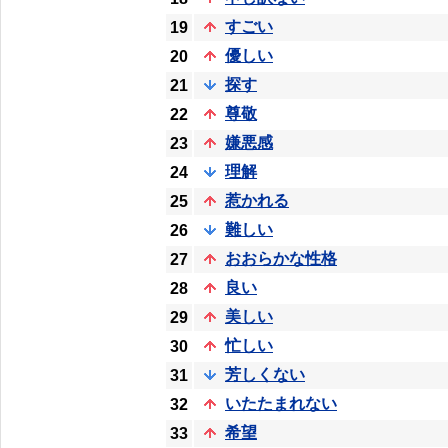
すごい
19
優しい
20
探す
21
尊敬
22
嫌悪感
23
理解
24
惹かれる
25
難しい
26
おおらかな性格
27
良い
28
美しい
29
忙しい
30
芳しくない
31
いたたまれない
32
希望
33