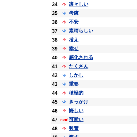
凛々しい
34
考慮
35
不安
36
素晴らしい
37
考え
38
幸せ
39
感化される
40
たくさん
41
しかし
42
重要
43
積極的
44
きっかけ
45
悔しい
46
可愛い
47
興奮
48