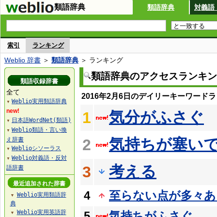
類語辞典
類語辞典
対義語
索引
ランキング
Weblio 辞書
＞
類語辞典
＞ ランキング
類語辞典のアクセスランキン
類語収録辞書
全て
2016年2月6日のデイリーキーワード
Weblio実用類語辞典
▼
new!
気分がふさぐ
1
日本語WordNet(類語)
▼
Weblio類語・言い換
▼
気持ちが塞い
え辞書
2
Weblioシソーラス
▼
Weblio対義語・反対
▼
考える
3
語辞書
最近追加された辞書
4
至らない点が多々あ
Weblio実用類語辞
▼
典
Weblio実用英語辞
5
気持ちがふさぐ
▼