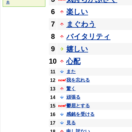
典
6
楽しい
7
まぐわう
8
バイタリティ
9
嬉しい
10
心配
また
11
我を忘れる
12
驚く
13
頑張る
14
鬱屈とする
15
感銘を受ける
16
見る
17
申し訳ない
18