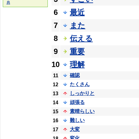
典
6
最近
7
また
8
伝える
9
重要
10
理解
確認
11
たくさん
12
しっかりと
13
頑張る
14
素晴らしい
15
難しい
16
大変
17
変化
18