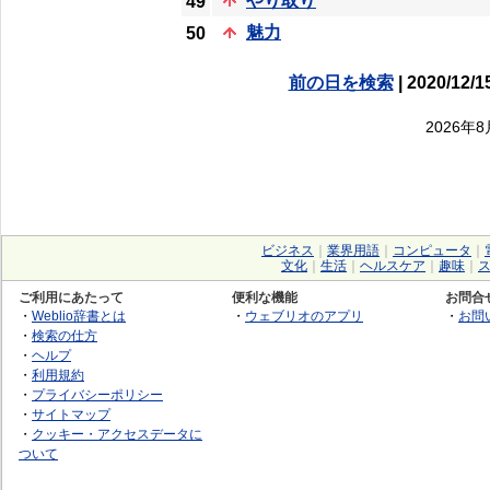
やり取り
49
魅力
50
前の日を検索
| 2020/12/1
2026年
ビジネス
｜
業界用語
｜
コンピュータ
｜
文化
｜
生活
｜
ヘルスケア
｜
趣味
｜
ご利用にあたって
便利な機能
お問合
・
Weblio辞書とは
・
ウェブリオのアプリ
・
お問
・
検索の仕方
・
ヘルプ
・
利用規約
・
プライバシーポリシー
・
サイトマップ
・
クッキー・アクセスデータに
ついて