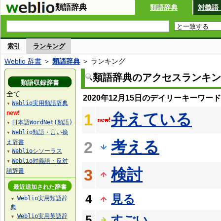
類語辞典
類語辞典
対義語
索引
ランキング
Weblio 辞書
＞
類語辞典
＞ ランキング
類語辞典のアクセスランキン
類語収録辞書
全て
2020年12月15日のデイリーキーワー
Weblio実用類語辞典
▼
new!
弁えている
1
日本語WordNet(類語)
▼
Weblio類語・言い換
▼
考える
え辞書
2
Weblioシソーラス
▼
Weblio対義語・反対
▼
検討
3
語辞書
最近追加された辞書
4
見る
Weblio実用類語辞
▼
典
Weblio実用英語辞
5
すごい
▼