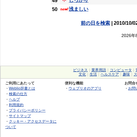
しっかり
49
浅ましい
50
前の日を検索
| 2010/10/0
2026
ビジネス
｜
業界用語
｜
コンピュータ
｜
文化
｜
生活
｜
ヘルスケア
｜
趣味
｜
ご利用にあたって
便利な機能
お問合
・
Weblio辞書とは
・
ウェブリオのアプリ
・
お問
・
検索の仕方
・
ヘルプ
・
利用規約
・
プライバシーポリシー
・
サイトマップ
・
クッキー・アクセスデータに
ついて