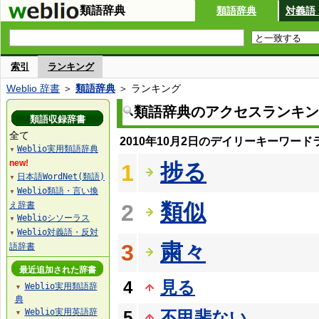
類語辞典
類語辞典
対義語
索引
ランキング
Weblio 辞書
＞
類語辞典
＞ ランキング
類語辞典のアクセスランキン
類語収録辞書
全て
2010年10月2日のデイリーキーワード
Weblio実用類語辞典
▼
new!
捗る
1
日本語WordNet(類語)
▼
Weblio類語・言い換
▼
類似
え辞書
2
Weblioシソーラス
▼
Weblio対義語・反対
▼
粛々
3
語辞書
最近追加された辞書
4
見る
Weblio実用類語辞
▼
典
Weblio実用英語辞
5
不甲斐ない
▼