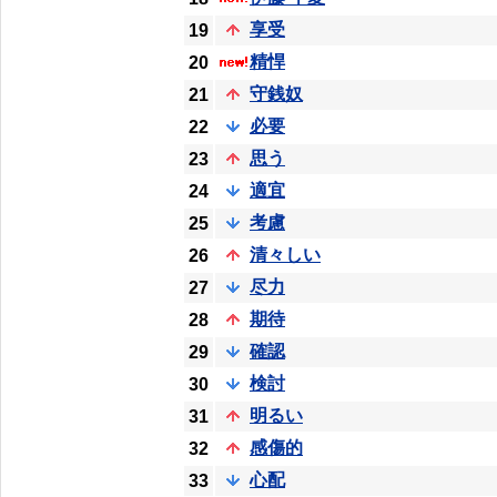
享受
19
精悍
20
守銭奴
21
必要
22
思う
23
適宜
24
考慮
25
清々しい
26
尽力
27
期待
28
確認
29
検討
30
明るい
31
感傷的
32
心配
33