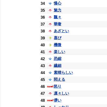
慢心
34
魅力
35
飄々
36
華奢
37
あざとい
38
喜び
39
機微
40
楽しい
41
恐縮
42
繊細
43
素晴らしい
44
悶える
45
怒り
46
凛々しい
47
儚い
48