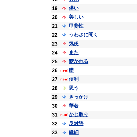
儚い
19
美しい
20
甲斐性
21
うわさに聞く
22
気炎
23
また
24
惹かれる
25
礎
26
便利
27
思う
28
きっかけ
29
華奢
30
かじ取り
31
反対語
32
繊細
33