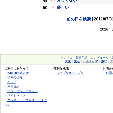
芳しくない
49
優しい
50
前の日を検索
| 2011/07/3
2026
ビジネス
｜
業界用語
｜
コンピュータ
｜
文化
｜
生活
｜
ヘルスケア
｜
趣味
｜
ご利用にあたって
便利な機能
お問合
・
Weblio辞書とは
・
ウェブリオのアプリ
・
お問
・
検索の仕方
・
ヘルプ
・
利用規約
・
プライバシーポリシー
・
サイトマップ
・
クッキー・アクセスデータに
ついて