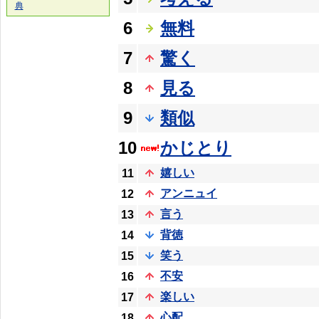
典
6
無料
7
驚く
8
見る
9
類似
10
かじとり
嬉しい
11
アンニュイ
12
言う
13
背徳
14
笑う
15
不安
16
楽しい
17
心配
18