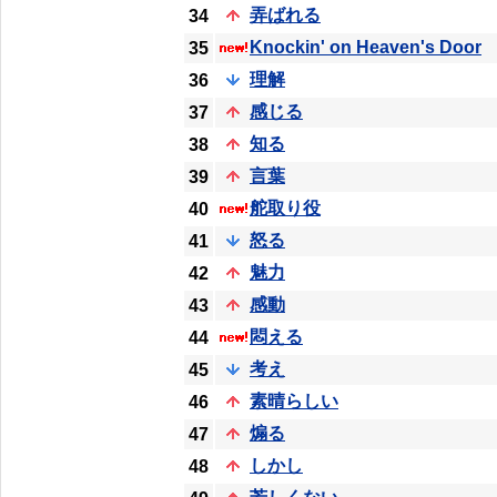
弄ばれる
34
Knockin' on Heaven's Door
35
理解
36
感じる
37
知る
38
言葉
39
舵取り役
40
怒る
41
魅力
42
感動
43
悶える
44
考え
45
素晴らしい
46
煽る
47
しかし
48