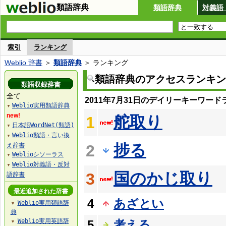
類語辞典
類語辞典
対義語
索引
ランキング
Weblio 辞書
＞
類語辞典
＞ ランキング
類語辞典のアクセスランキン
類語収録辞書
全て
2011年7月31日のデイリーキーワード
Weblio実用類語辞典
▼
new!
舵取り
1
日本語WordNet(類語)
▼
Weblio類語・言い換
▼
捗る
え辞書
2
Weblioシソーラス
▼
Weblio対義語・反対
▼
国のかじ取り
3
語辞書
最近追加された辞書
4
あざとい
Weblio実用類語辞
▼
典
Weblio実用英語辞
5
考える
▼