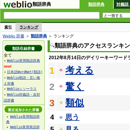
類語辞典
類語辞典
対義語
索引
ランキング
Weblio 辞書
＞
類語辞典
＞ ランキング
類語辞典のアクセスランキン
類語収録辞書
全て
2012年8月14日のデイリーキーワード
Weblio実用類語辞典
▼
new!
考える
1
日本語WordNet(類語)
▼
Weblio類語・言い換
▼
驚く
え辞書
2
Weblioシソーラス
▼
Weblio対義語・反対
▼
類似
3
語辞書
最近追加された辞書
4
思う
Weblio実用類語辞
▼
典
Weblio実用英語辞
5
見る
▼