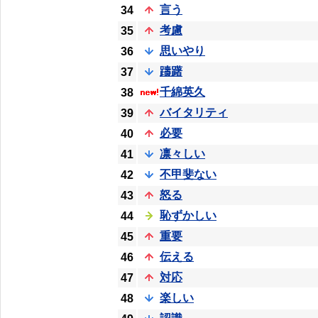
言う
34
考慮
35
思いやり
36
躊躇
37
千綿英久
38
バイタリティ
39
必要
40
凛々しい
41
不甲斐ない
42
怒る
43
恥ずかしい
44
重要
45
伝える
46
対応
47
楽しい
48