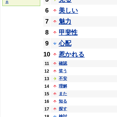
典
6
美しい
7
魅力
8
甲斐性
9
心配
10
惹かれる
確認
11
笑う
12
不安
13
理解
14
また
15
知る
16
探す
17
検討
18