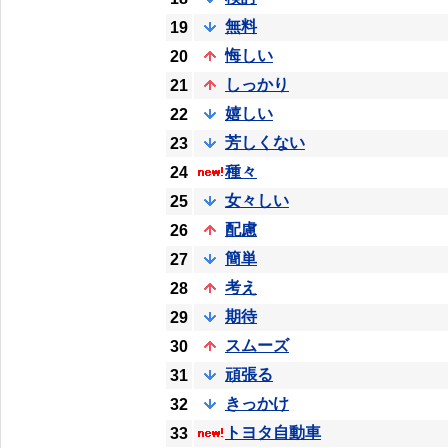
無料
19
悔しい
20
しっかり
21
嬉しい
22
芳しくない
23
種々
24
女々しい
25
配慮
26
簡単
27
考え
28
期待
29
スムーズ
30
頑張る
31
きっかけ
32
トヨタ自動車
33