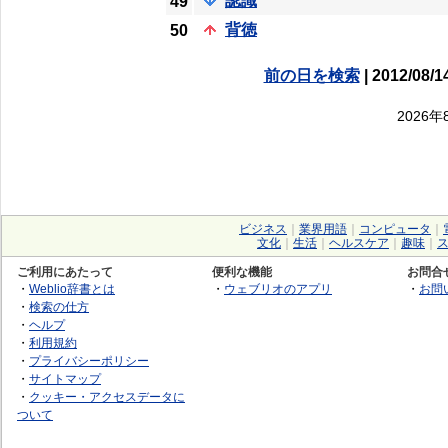
認識
49
背徳
50
前の日を検索
| 2012/08/1
2026
ビジネス
｜
業界用語
｜
コンピュータ
｜
文化
｜
生活
｜
ヘルスケア
｜
趣味
｜
ご利用にあたって
便利な機能
お問合
・
Weblio辞書とは
・
ウェブリオのアプリ
・
お問
・
検索の仕方
・
ヘルプ
・
利用規約
・
プライバシーポリシー
・
サイトマップ
・
クッキー・アクセスデータに
ついて