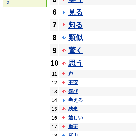
典
6
見る
7
知る
8
類似
9
驚く
10
思う
声
11
不安
12
喜び
13
考える
14
残念
15
嬉しい
16
重要
17
尽力
18