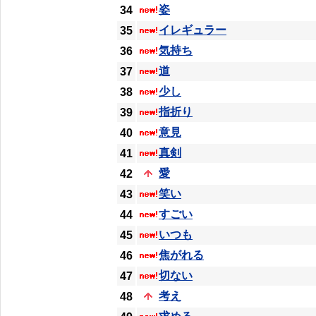
姿
34
イレギュラー
35
気持ち
36
道
37
少し
38
指折り
39
意見
40
真剣
41
愛
42
笑い
43
すごい
44
いつも
45
焦がれる
46
切ない
47
考え
48