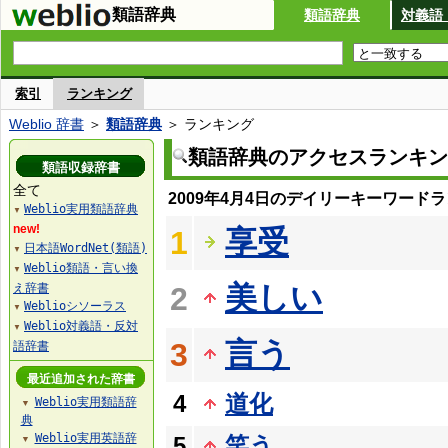
類語辞典
類語辞典
対義語
索引
ランキング
Weblio 辞書
＞
類語辞典
＞ ランキング
類語辞典のアクセスランキン
類語収録辞書
全て
2009年4月4日のデイリーキーワード
Weblio実用類語辞典
▼
new!
享受
1
日本語WordNet(類語)
▼
Weblio類語・言い換
▼
美しい
え辞書
2
Weblioシソーラス
▼
Weblio対義語・反対
▼
言う
3
語辞書
最近追加された辞書
4
道化
Weblio実用類語辞
▼
典
Weblio実用英語辞
5
笑う
▼