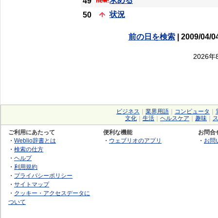
求める
49
状況
50
前の日を検索
| 2009/04/0
2026
ビジネス
｜
業界用語
｜
コンピュータ
｜
文化
｜
生活
｜
ヘルスケア
｜
趣味
｜
ご利用にあたって
便利な機能
お問合
・
Weblio辞書とは
・
ウェブリオのアプリ
・
お問
・
検索の仕方
・
ヘルプ
・
利用規約
・
プライバシーポリシー
・
サイトマップ
・
クッキー・アクセスデータに
ついて