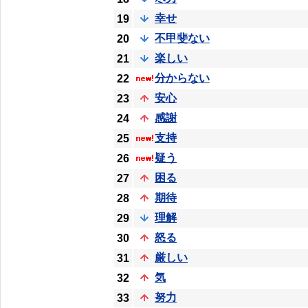
幸せ
19
不甲斐ない
20
楽しい
21
分からない
22
安心
23
感謝
24
支持
25
疑う
26
困る
27
期待
28
理解
29
怒る
30
厳しい
31
気
32
努力
33