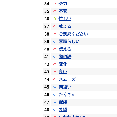
努力
34
不安
35
忙しい
36
教える
37
ご笑納ください
38
素晴らしい
39
伝える
40
類似語
41
変化
42
良い
43
スムーズ
44
間違い
45
たくさん
46
配慮
47
希望
48