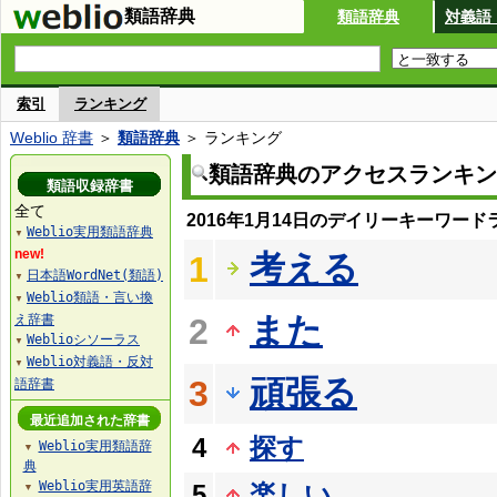
類語辞典
類語辞典
対義語
索引
ランキング
Weblio 辞書
＞
類語辞典
＞ ランキング
類語辞典のアクセスランキン
類語収録辞書
全て
2016年1月14日のデイリーキーワード
Weblio実用類語辞典
▼
new!
考える
1
日本語WordNet(類語)
▼
Weblio類語・言い換
▼
また
え辞書
2
Weblioシソーラス
▼
Weblio対義語・反対
▼
頑張る
3
語辞書
最近追加された辞書
4
探す
Weblio実用類語辞
▼
典
Weblio実用英語辞
5
楽しい
▼