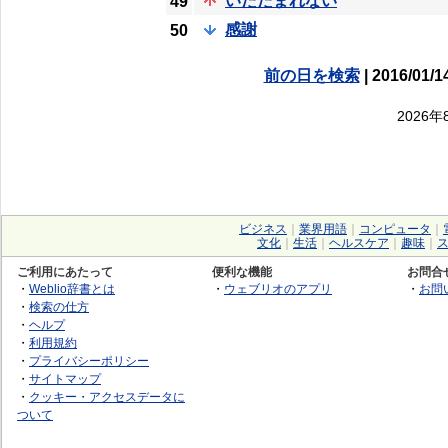
いたたまれない
49
感謝
50
前の日を検索
| 2016/01/1
2026
ビジネス
｜
業界用語
｜
コンピュータ
｜
文化
｜
生活
｜
ヘルスケア
｜
趣味
｜
ご利用にあたって
便利な機能
お問合
・
Weblio辞書とは
・
ウェブリオのアプリ
・
お問
・
検索の仕方
・
ヘルプ
・
利用規約
・
プライバシーポリシー
・
サイトマップ
・
クッキー・アクセスデータに
ついて