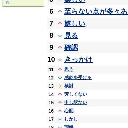
典
6
至らない点が多々あ
7
嬉しい
8
見る
9
確認
10
きっかけ
思う
11
感銘を受ける
12
検討
13
芳しくない
14
申し訳ない
15
心配
16
しかし
17
理解
18