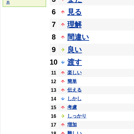
典
6
見る
7
理解
8
間違い
9
良い
10
渡す
楽しい
11
簡単
12
伝える
13
しかし
14
考慮
15
しっかり
16
増加
17
難しい
18