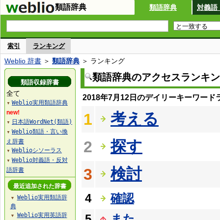
類語辞典
類語辞典
対義語
索引
ランキング
Weblio 辞書
＞
類語辞典
＞ ランキング
類語辞典のアクセスランキン
類語収録辞書
全て
2018年7月12日のデイリーキーワード
Weblio実用類語辞典
▼
new!
考える
1
日本語WordNet(類語)
▼
Weblio類語・言い換
▼
探す
え辞書
2
Weblioシソーラス
▼
Weblio対義語・反対
▼
検討
3
語辞書
最近追加された辞書
4
確認
Weblio実用類語辞
▼
典
Weblio実用英語辞
5
また
▼