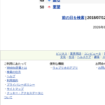
困る
49
要望
50
前の日を検索
| 2018/07/1
2026
ビジネス
｜
業界用語
｜
コンピュータ
｜
文化
｜
生活
｜
ヘルスケア
｜
趣味
｜
ご利用にあたって
便利な機能
お問合
・
Weblio辞書とは
・
ウェブリオのアプリ
・
お問
・
検索の仕方
・
ヘルプ
・
利用規約
・
プライバシーポリシー
・
サイトマップ
・
クッキー・アクセスデータに
ついて