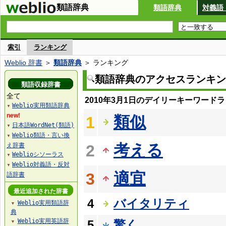
類語辞典
類語辞典
対義語
索引
ランキング
Weblio 辞書
＞
類語辞典
＞ ランキング
類語辞典のアクセスランキン
類語収録辞書
全て
2010年3月1日のデイリーキーワード
Weblio実用類語辞典
▼
new!
類似
1
日本語WordNet(類語)
▼
Weblio類語・言い換
▼
考える
え辞書
2
Weblioシソーラス
▼
Weblio対義語・反対
▼
適宜
3
語辞書
最近追加された辞書
4
バイタリティ
Weblio実用類語辞
▼
典
Weblio実用英語辞
5
驚く
▼