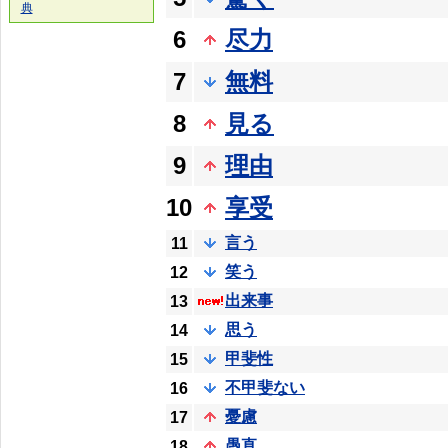
典
6
尽力
7
無料
8
見る
9
理由
10
享受
言う
11
笑う
12
出来事
13
思う
14
甲斐性
15
不甲斐ない
16
憂慮
17
愚直
18