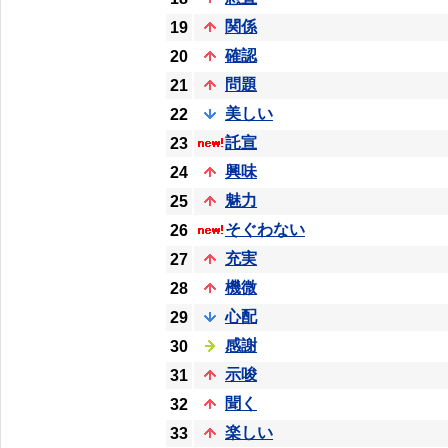
関係
19
確認
20
問題
21
美しい
22
託宣
23
興味
24
魅力
25
そぐわない
26
充実
27
機微
28
心配
29
感謝
30
示唆
31
聞く
32
楽しい
33