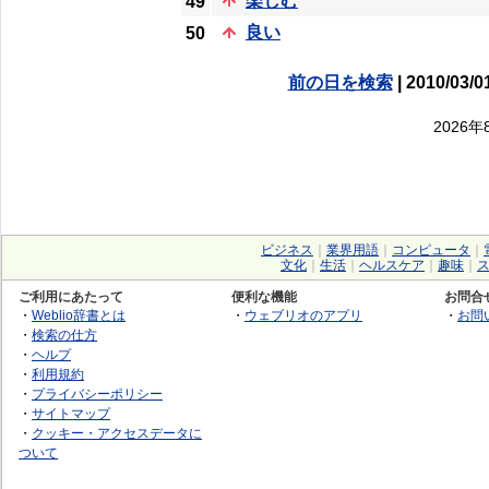
楽しむ
49
良い
50
前の日を検索
| 2010/03/0
2026
ビジネス
｜
業界用語
｜
コンピュータ
｜
文化
｜
生活
｜
ヘルスケア
｜
趣味
｜
ご利用にあたって
便利な機能
お問合
・
Weblio辞書とは
・
ウェブリオのアプリ
・
お問
・
検索の仕方
・
ヘルプ
・
利用規約
・
プライバシーポリシー
・
サイトマップ
・
クッキー・アクセスデータに
ついて