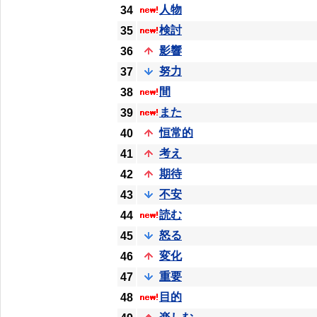
人物
34
検討
35
影響
36
努力
37
間
38
また
39
恒常的
40
考え
41
期待
42
不安
43
読む
44
怒る
45
変化
46
重要
47
目的
48