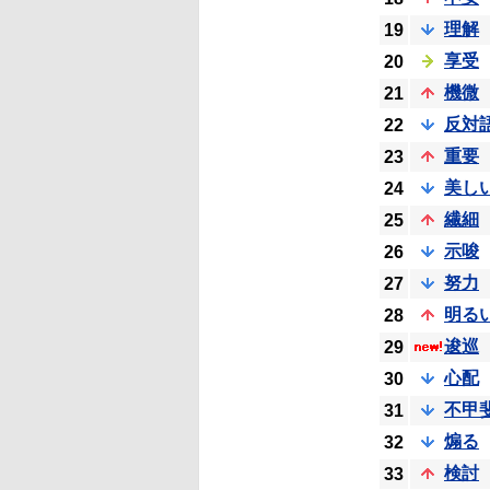
理解
19
享受
20
機微
21
反対
22
重要
23
美し
24
繊細
25
示唆
26
努力
27
明る
28
逡巡
29
心配
30
不甲
31
煽る
32
検討
33