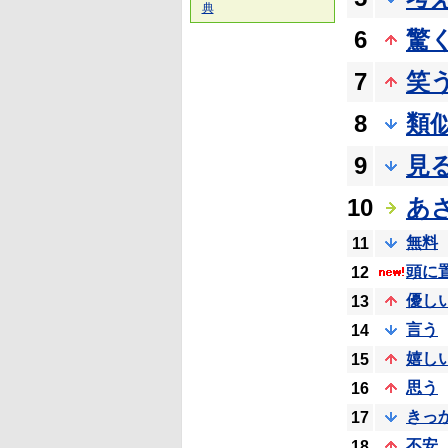
典
6
驚
7
笑
8
類
9
見
10
あ
無料
11
頭に
12
優し
13
言う
14
嬉し
15
思う
16
きっ
17
不安
18