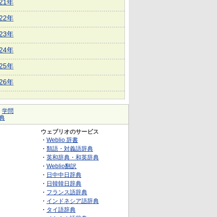
021年
022年
023年
024年
025年
026年
｜
学問
典
ウェブリオのサービス
・
Weblio 辞書
・
類語・対義語辞典
・
英和辞典・和英辞典
・
Weblio翻訳
・
日中中日辞典
・
日韓韓日辞典
・
フランス語辞典
・
インドネシア語辞典
・
タイ語辞典