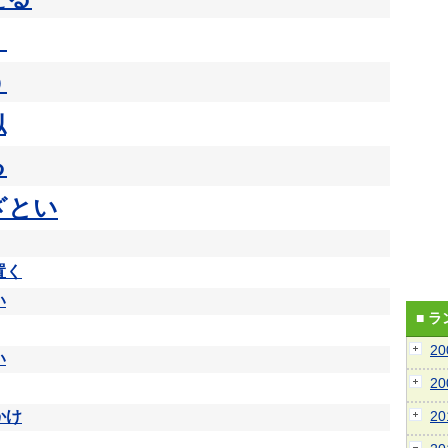
く
う
似
る
ざとい
置く
い
■ 
2
い
2
かけ
2