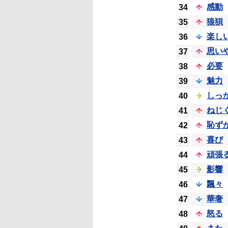
感動
34
狼狽
35
楽し
36
思い
37
必要
38
魅力
39
しっ
40
ねじ
41
恥ず
42
喜び
43
頑張
44
影響
45
飄々
46
華奢
47
怒る
48