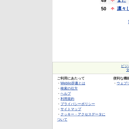
また
49
凛々
50
ビジ
ご利用にあたって
便利な機
・
Weblio辞書とは
・
ウェブ
・
検索の仕方
・
ヘルプ
・
利用規約
・
プライバシーポリシー
・
サイトマップ
・
クッキー・アクセスデータに
ついて