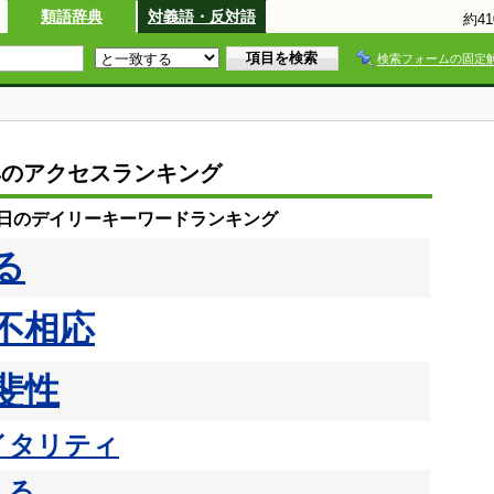
類語辞典
対義語・反対語
約4
検索フォームの固定
典のアクセスランキング
30日のデイリーキーワードランキング
る
不相応
斐性
イタリティ
える