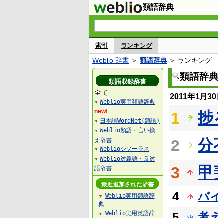
類語辞典
索引
ランキング
Weblio 辞書
＞
類語辞典
＞ ランキング
類語辞
類語収録辞書
全て
2011年1月
Weblio実用類語辞典
▼
new!
捗
1
日本語WordNet(類語)
▼
Weblio類語・言い換
▼
分
え辞書
2
Weblioシソーラス
▼
Weblio対義語・反対
▼
甲
3
語辞書
最近追加された辞書
4
バ
Weblio実用類語辞
▼
典
Weblio実用英語辞
5
考
▼