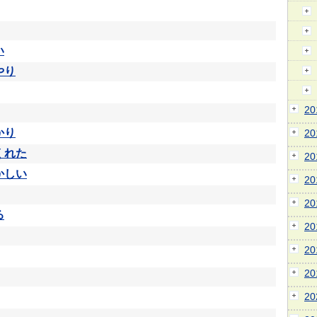
い
やり
2
かり
2
くれた
2
かしい
2
2
る
2
2
2
2