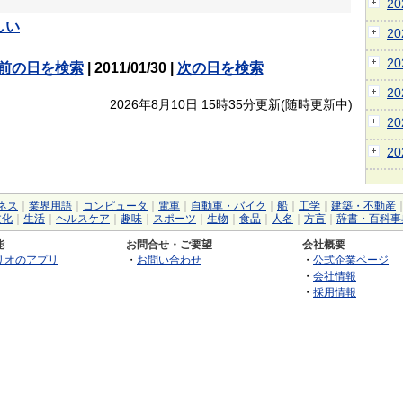
2
しい
2
2
前の日を検索
| 2011/01/30 |
次の日を検索
2
2026年8月10日 15時35分更新(随時更新中)
2
2
ネス
｜
業界用語
｜
コンピュータ
｜
電車
｜
自動車・バイク
｜
船
｜
工学
｜
建築・不動産
文化
｜
生活
｜
ヘルスケア
｜
趣味
｜
スポーツ
｜
生物
｜
食品
｜
人名
｜
方言
｜
辞書・百科事
能
お問合せ・ご要望
会社概要
リオのアプリ
・
お問い合わせ
・
公式企業ページ
・
会社情報
・
採用情報