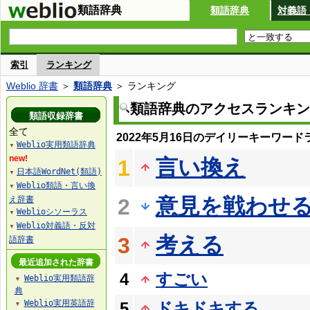
類語辞典
類語辞典
対義語
索引
ランキング
Weblio 辞書
＞
類語辞典
＞ ランキング
類語辞典のアクセスランキン
類語収録辞書
全て
2022年5月16日のデイリーキーワード
Weblio実用類語辞典
▼
new!
言い換え
1
日本語WordNet(類語)
▼
Weblio類語・言い換
▼
意見を戦わせ
え辞書
2
Weblioシソーラス
▼
Weblio対義語・反対
▼
考える
3
語辞書
最近追加された辞書
4
すごい
Weblio実用類語辞
▼
典
Weblio実用英語辞
5
ドキドキする
▼