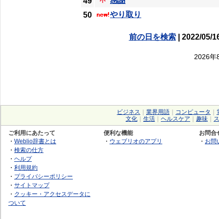
感謝
49
やり取り
50
前の日を検索
| 2022/05/1
2026
ビジネス
｜
業界用語
｜
コンピュータ
｜
文化
｜
生活
｜
ヘルスケア
｜
趣味
｜
ご利用にあたって
便利な機能
お問合
・
Weblio辞書とは
・
ウェブリオのアプリ
・
お問
・
検索の仕方
・
ヘルプ
・
利用規約
・
プライバシーポリシー
・
サイトマップ
・
クッキー・アクセスデータに
ついて