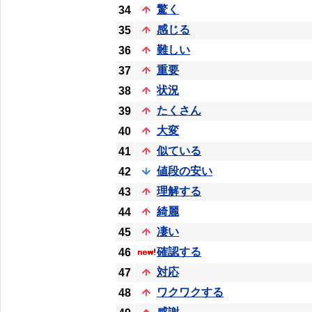
驚く
34
感じる
35
難しい
36
重要
37
状況
38
たくさん
39
大変
40
似ている
41
値段の安い
42
理解する
43
綺麗
44
凄い
45
確認する
46
対応
47
ワクワクする
48