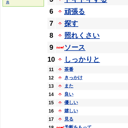
典
6
頑張る
7
探す
8
照れくさい
9
ソース
10
しっかりと
茶番
11
きっかけ
12
また
13
良い
14
優しい
15
嬉しい
16
見る
17
予断をもって
18