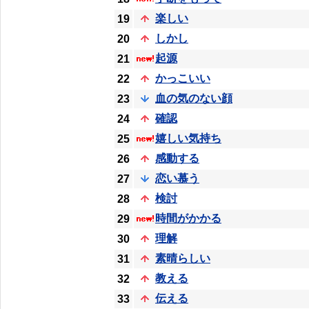
楽しい
19
しかし
20
起源
21
かっこいい
22
血の気のない顔
23
確認
24
嬉しい気持ち
25
感動する
26
恋い慕う
27
検討
28
時間がかかる
29
理解
30
素晴らしい
31
教える
32
伝える
33