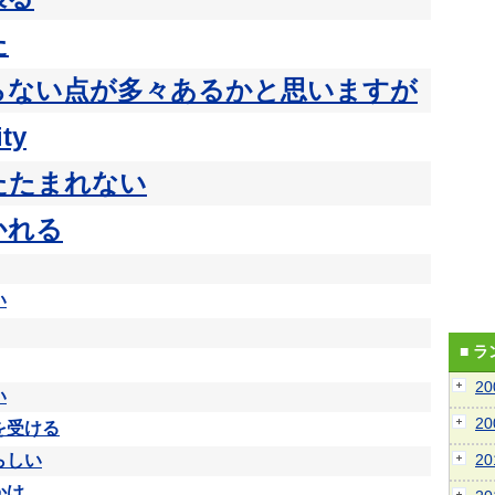
た
らない点が多々あるかと思いますが
ity
たたまれない
かれる
い
■ 
2
い
2
を受ける
らしい
2
かけ