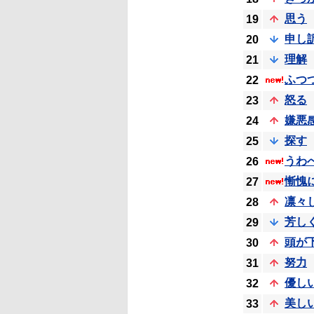
思う
19
申し
20
理解
21
ふつ
22
怒る
23
嫌悪
24
探す
25
うわ
26
慚愧
27
凛々
28
芳し
29
頭が
30
努力
31
優し
32
美し
33