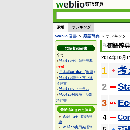
類語辞典
索引
ランキング
Weblio 辞書
＞
類語辞典
＞ ランキング
類語辞
類語収録辞書
全て
2014年10
Weblio実用類語辞典
▼
new!
考
1
日本語WordNet(類語)
▼
Weblio類語・言い換
▼
St
え辞書
2
Weblioシソーラス
▼
Weblio対義語・反対
▼
Ec
3
語辞書
最近追加された辞書
4
Con
Weblio実用類語辞
▼
典
Weblio実用英語辞
5
頑
▼