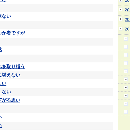
2
2
訳ない
2
2
つか者ですが
感
べを取り繕う
に堪えない
しい
くない
下がる思い
い
い