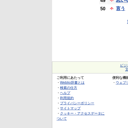
思い
49
言う
50
ビジ
ご利用にあたって
便利な機
・
Weblio辞書とは
・
ウェブ
・
検索の仕方
・
ヘルプ
・
利用規約
・
プライバシーポリシー
・
サイトマップ
・
クッキー・アクセスデータに
ついて