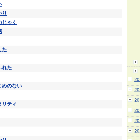
い
かり
のじゃく
感
した
ふれた
2
とめのない
2
2
タリティ
2
2
2