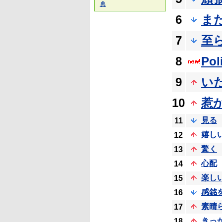
典
6
ま
7
至
8
Pol
9
い
10
惹
見る
11
嬉し
12
驚く
13
心配
14
楽し
15
感銘
16
素晴
17
きっ
18