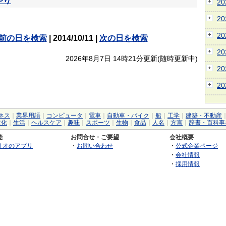
やり
2
2
2
前の日を検索
| 2014/10/11 |
次の日を検索
2
2026年8月7日 14時21分更新(随時更新中)
2
2
ネス
｜
業界用語
｜
コンピュータ
｜
電車
｜
自動車・バイク
｜
船
｜
工学
｜
建築・不動産
文化
｜
生活
｜
ヘルスケア
｜
趣味
｜
スポーツ
｜
生物
｜
食品
｜
人名
｜
方言
｜
辞書・百科事
能
お問合せ・ご要望
会社概要
リオのアプリ
・
お問い合わせ
・
公式企業ページ
・
会社情報
・
採用情報