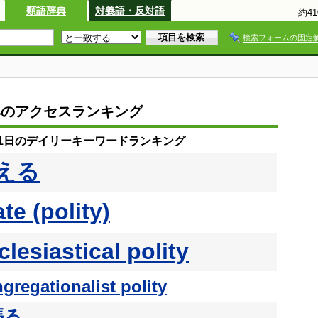
類語辞典
対義語・反対語
約4
検索フォームの固定
典のアクセスランキング
月11日のデイリーキーワードランキング
える
ate (polity)
clesiastical polity
gregationalist polity
張る