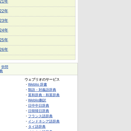
021年
022年
023年
024年
025年
026年
｜
学問
典
ウェブリオのサービス
・
Weblio 辞書
・
類語・対義語辞典
・
英和辞典・和英辞典
・
Weblio翻訳
・
日中中日辞典
・
日韓韓日辞典
・
フランス語辞典
・
インドネシア語辞典
・
タイ語辞典