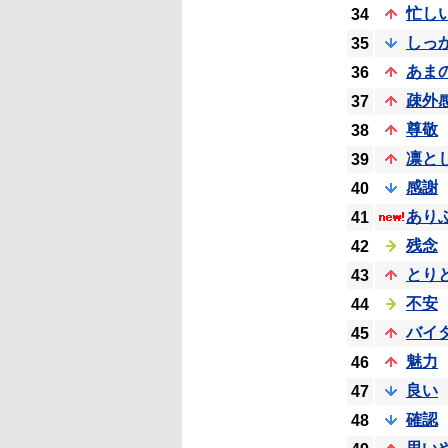
忙し
34
しっ
35
あま
36
疎外
37
尊敬
38
凛と
39
感謝
40
あり
41
残念
42
とり
43
不安
44
バイ
45
魅力
46
良い
47
確認
48