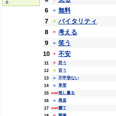
典
6
無料
7
バイタリティ
8
考える
9
笑う
10
不安
思う
11
言う
12
不甲斐ない
13
享受
14
推し量る
15
愚直
16
軈て
17
華奢
18