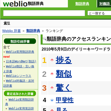
類語辞典
類語辞典
対義語
索引
Weblio 辞書
＞
類語辞典
＞ ランキング
類語辞典のアクセスランキン
類語収録辞書
全て
2010年5月9日のデイリーキーワード
Weblio実用類語辞典
▼
new!
捗る
1
日本語WordNet(類語)
▼
Weblio類語・言い換
▼
類似
え辞書
2
Weblioシソーラス
▼
Weblio対義語・反対
▼
驚く
3
語辞書
最近追加された辞書
4
甲斐性
Weblio実用類語辞
▼
典
Weblio実用英語辞
5
見る
▼