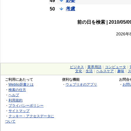
必要
49
考慮
50
前の日を検索 | 2010/05/09
2026
ビジネス
｜
業界用語
｜
コンピュータ
｜
文化
｜
生活
｜
ヘルスケア
｜
趣味
｜
ご利用にあたって
便利な機能
お問合
・
Weblio辞書とは
・
ウェブリオのアプリ
・
お問
・
検索の仕方
・
ヘルプ
・
利用規約
・
プライバシーポリシー
・
サイトマップ
・
クッキー・アクセスデータに
ついて