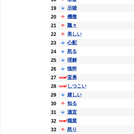
示唆
19
機微
20
飄々
21
美しい
22
心配
23
怒る
24
理解
25
憔悴
26
蛮勇
27
しつこい
28
嬉しい
29
知る
30
適宜
31
職業
32
怒り
33