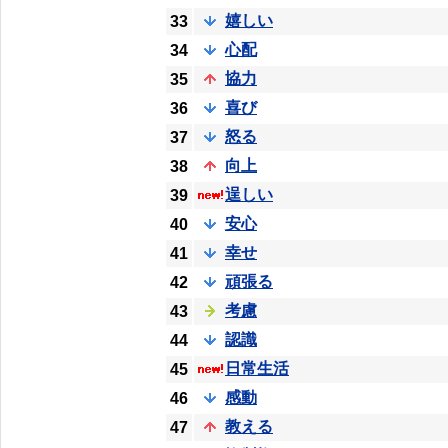
嬉しい
33
心配
34
協力
35
喜び
36
怒る
37
向上
38
逞しい
39
安心
40
幸せ
41
頑張る
42
考慮
43
認識
44
日常生活
45
感動
46
教える
47