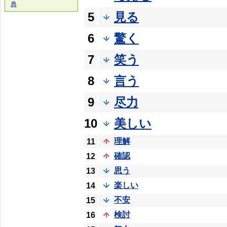
典
5
見る
6
驚く
7
笑う
8
言う
9
尽力
10
美しい
理解
11
確認
12
思う
13
楽しい
14
不安
15
検討
16