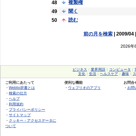
複製権
48
聞く
49
読む
50
前の月を検索
| 2009/04 
2026
ビジネス
｜
業界用語
｜
コンピュータ
｜
文化
｜
生活
｜
ヘルスケア
｜
趣味
｜
ご利用にあたって
便利な機能
お問合
・
Weblio辞書とは
・
ウェブリオのアプリ
・
お問
・
検索の仕方
・
ヘルプ
・
利用規約
・
プライバシーポリシー
・
サイトマップ
・
クッキー・アクセスデータに
ついて