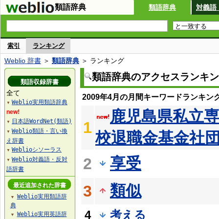
類語辞典
類語辞典
対義語
索引
ランキング
Weblio 辞書
＞
類語辞典
＞ ランキング
類語辞典のアクセスランキン
類語収録辞書
全て
2009年4月の月間キーワードランキン
Weblio実用類語辞典
▼
鹿児島県私立
new!
日本語WordNet(類語)
1
▼
Weblio類語・言い換
校退職金基金社
▼
え辞書
Weblioシソーラス
▼
享受
2
Weblio対義語・反対
▼
語辞書
最近追加された辞書
類似
3
Weblio実用類語辞
▼
典
4
考える
Weblio実用英語辞
▼