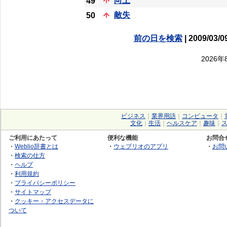
向上
49
敵失
50
前の日を検索
| 2009/03/0
2026
ビジネス
｜
業界用語
｜
コンピュータ
｜
文化
｜
生活
｜
ヘルスケア
｜
趣味
｜
ご利用にあたって
便利な機能
お問合
・
Weblio辞書とは
・
ウェブリオのアプリ
・
お問
・
検索の仕方
・
ヘルプ
・
利用規約
・
プライバシーポリシー
・
サイトマップ
・
クッキー・アクセスデータに
ついて