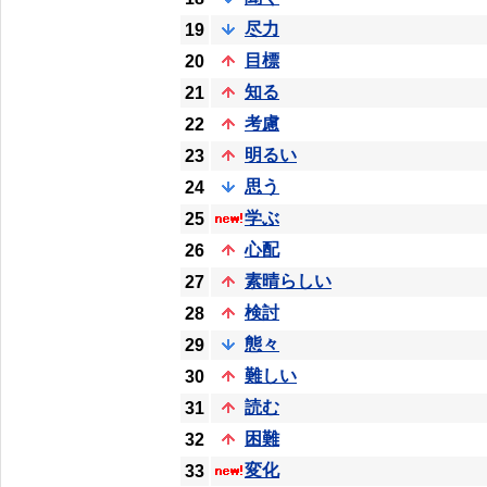
尽力
19
目標
20
知る
21
考慮
22
明るい
23
思う
24
学ぶ
25
心配
26
素晴らしい
27
検討
28
態々
29
難しい
30
読む
31
困難
32
変化
33