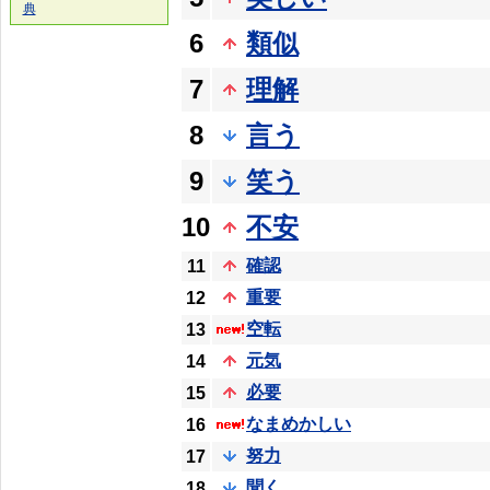
典
6
類似
7
理解
8
言う
9
笑う
10
不安
確認
11
重要
12
空転
13
元気
14
必要
15
なまめかしい
16
努力
17
聞く
18