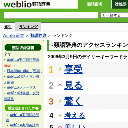
類語辞典
類語辞典
対義語
索引
ランキング
Weblio 辞書
＞
類語辞典
＞ ランキング
類語辞典のアクセスランキン
類語収録辞書
全て
2009年3月9日のデイリーキーワード
Weblio実用類語辞典
▼
new!
享受
1
日本語WordNet(類語)
▼
Weblio類語・言い換
▼
見る
え辞書
2
Weblioシソーラス
▼
Weblio対義語・反対
▼
驚く
3
語辞書
最近追加された辞書
4
考える
Weblio実用類語辞
▼
典
Weblio実用英語辞
5
美しい
▼