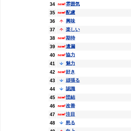
雰囲気
34
配慮
35
興味
36
楽しい
37
期待
38
遺漏
39
協力
40
魅力
41
好き
42
頑張る
43
認識
44
団結
45
改善
46
注目
47
怒る
48