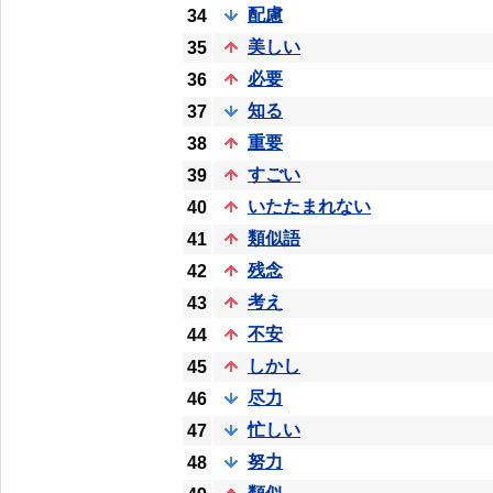
配慮
34
美しい
35
必要
36
知る
37
重要
38
すごい
39
いたたまれない
40
類似語
41
残念
42
考え
43
不安
44
しかし
45
尽力
46
忙しい
47
努力
48