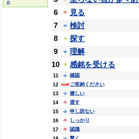
典
6
見る
7
検討
8
探す
9
理解
10
感銘を受ける
確認
11
ご笑納ください
12
嬉しい
13
渡す
14
申し訳ない
15
しっかり
16
認識
17
驚く
18