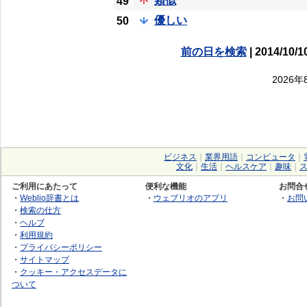
類似
49
優しい
50
前の日を検索
| 2014/10/1
2026
ビジネス
｜
業界用語
｜
コンピュータ
｜
文化
｜
生活
｜
ヘルスケア
｜
趣味
｜
ご利用にあたって
便利な機能
お問合
・
Weblio辞書とは
・
ウェブリオのアプリ
・
お問
・
検索の仕方
・
ヘルプ
・
利用規約
・
プライバシーポリシー
・
サイトマップ
・
クッキー・アクセスデータに
ついて