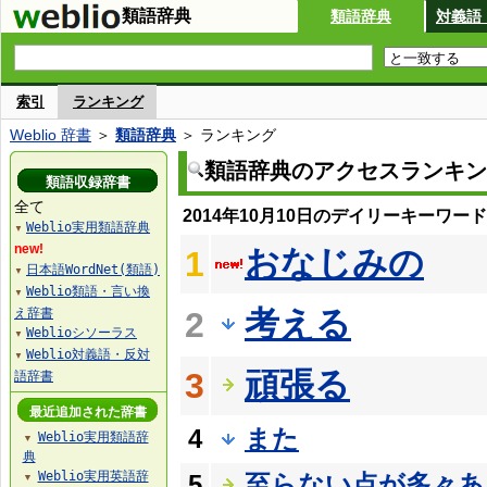
類語辞典
類語辞典
対義語
索引
ランキング
Weblio 辞書
＞
類語辞典
＞ ランキング
類語辞典のアクセスランキン
類語収録辞書
全て
2014年10月10日のデイリーキーワー
Weblio実用類語辞典
▼
new!
おなじみの
1
日本語WordNet(類語)
▼
Weblio類語・言い換
▼
考える
え辞書
2
Weblioシソーラス
▼
Weblio対義語・反対
▼
頑張る
3
語辞書
最近追加された辞書
4
また
Weblio実用類語辞
▼
典
Weblio実用英語辞
5
至らない点が多々あ
▼